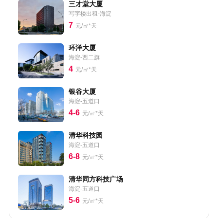
三才堂大厦
写字楼出租-海淀
7
元/㎡*天
环洋大厦
海淀-西二旗
4
元/㎡*天
银谷大厦
海淀-五道口
4-6
元/㎡*天
清华科技园
海淀-五道口
6-8
元/㎡*天
清华同方科技广场
海淀-五道口
5-6
元/㎡*天