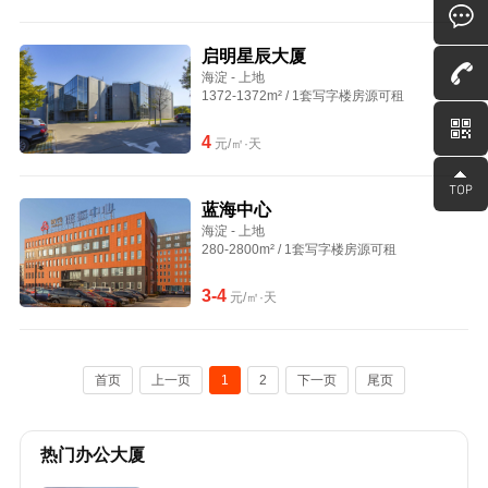
启明星辰大厦
海淀 - 上地
1372-1372m² / 1套写字楼房源可租
4
元/㎡·天
蓝海中心
海淀 - 上地
280-2800m² / 1套写字楼房源可租
3-4
元/㎡·天
首页
上一页
1
2
下一页
尾页
热门办公大厦