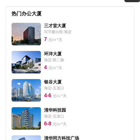
热门办公大厦
三才堂大厦
写字楼出租-海淀
7
元/㎡*天
环洋大厦
海淀-西二旗
4
元/㎡*天
银谷大厦
海淀-五道口
4-6
元/㎡*天
清华科技园
海淀-五道口
6-8
元/㎡*天
清华同方科技广场