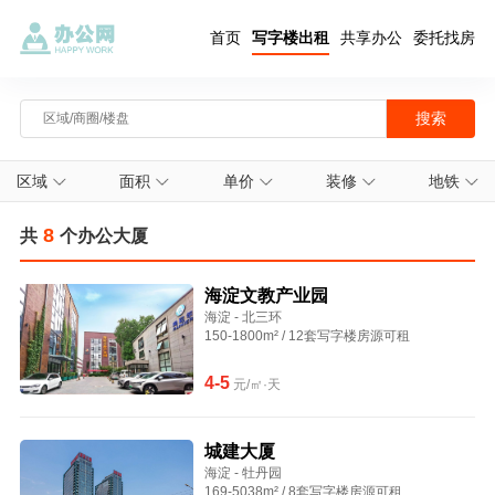
首页
写字楼出租
共享办公
委托找房
区域
面积
单价
装修
地铁
8
共
个办公大厦
海淀文教产业园
海淀 - 北三环
150-1800m² / 12套写字楼房源可租
4-5
元/㎡·天
城建大厦
海淀 - 牡丹园
169-5038m² / 8套写字楼房源可租