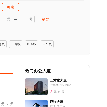
确 定
元
元
—
确 定
号线
15号线
16号线
昌平线
热门办公大厦
三才堂大厦
写字楼出租-海淀
7
元/㎡*天
环洋大厦
元/㎡·天
海淀-西二旗