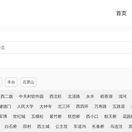
首页
丰台
石景山
西二旗
中关村软件园
西北旺
北清路
永丰
稻香湖
清河
健德门
人民大学
大钟寺
北三环
西四环
万寿路
五路居
军博
世纪城
五棵松
紫竹桥
联想桥
西小口
航天桥
花园
白石桥
田村
西土城
公主坟
车道沟
长春桥
马连洼