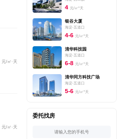
4
元/㎡*天
银谷大厦
海淀-五道口
4-6
元/㎡*天
清华科技园
海淀-五道口
元/㎡·天
6-8
元/㎡*天
清华同方科技广场
海淀-五道口
5-6
元/㎡*天
委托找房
元/㎡·天