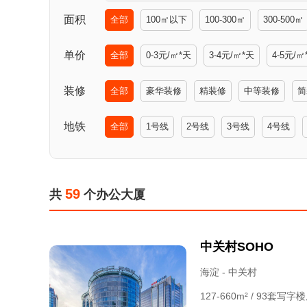
面积
全部
100㎡以下
100-300㎡
300-500㎡
单价
全部
0-3元/㎡*天
3-4元/㎡*天
4-5元/㎡
装修
全部
豪华装修
精装修
中等装修
简
地铁
全部
1号线
2号线
3号线
4号线
59
共
个办公大厦
中关村SOHO
海淀 - 中关村
127-660m² / 93套写