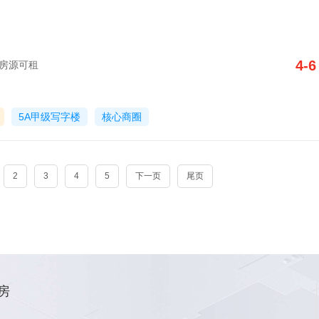
4-6
字楼房源可租
5A甲级写字楼
核心商圈
2
3
4
5
下一页
尾页
房