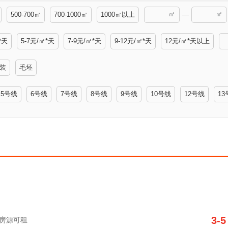
㎡
㎡
500-700㎡
700-1000㎡
1000㎡以上
—
*天
5-7元/㎡*天
7-9元/㎡*天
9-12元/㎡*天
12元/㎡*天以上
装
毛坯
5号线
6号线
7号线
8号线
9号线
10号线
12号线
13
3-5
字楼房源可租