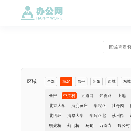
区域
全部
海淀
昌平
朝阳
西城
东城
全部
中关村
五道口
知春路
上地
北京大学
海淀黄庄
学院路
牡丹园
北四环
清华大学
学院路北
苏州街
明光桥
蓟门桥
马甸
万寿寺
魏公村