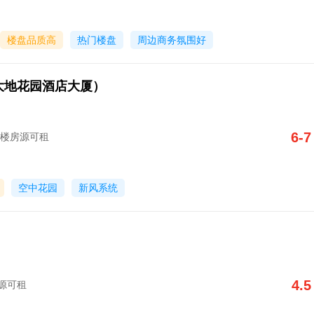
楼盘品质高
热门楼盘
周边商务氛围好
大地花园酒店大厦）
6-7
套写字楼房源可租
空中花园
新风系统
4.5
房源可租