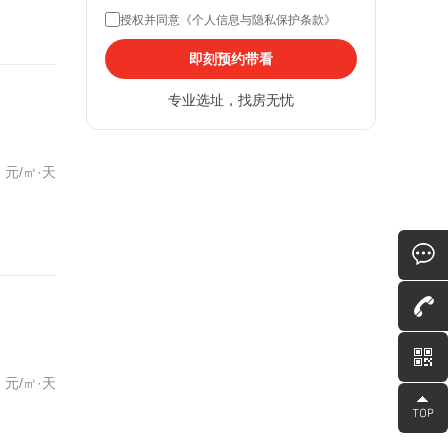
授权并同意《个人信息与隐私保护条款》
即刻预约带看
专业选址，找房无忧
元/㎡·天
元/㎡·天