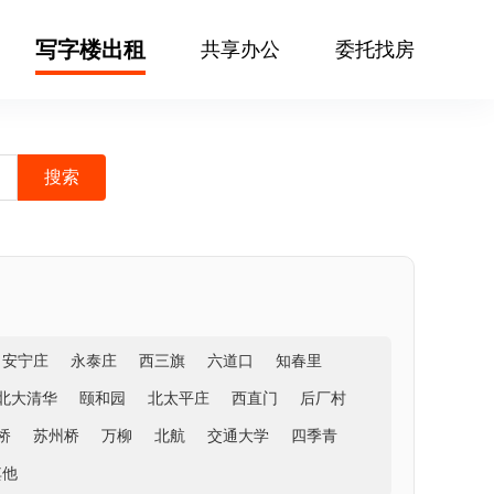
写字楼出租
共享办公
委托找房
安宁庄
永泰庄
西三旗
六道口
知春里
北大清华
颐和园
北太平庄
西直门
后厂村
桥
苏州桥
万柳
北航
交通大学
四季青
其他