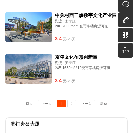
中关村西三旗数字文化产业园
海淀 - 安宁庄
206-7000m² / 9套写字楼房源可租
3-4
元/㎡·天
京玺文化创意创新园
海淀 - 安宁庄
245-1650m² / 10套写字楼房源可租
3-4
元/㎡·天
首页
上一页
1
2
下一页
尾页
热门办公大厦