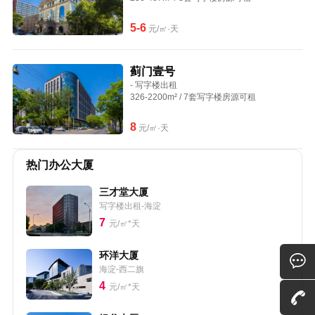
5-6
元/㎡·天
蓟门壹号
- 写字楼出租
326-2200m² / 7套写字楼房源可租
8
元/㎡·天
热门办公大厦
三才堂大厦
写字楼出租-海淀
7
元/㎡*天
环洋大厦
海淀-西二旗
4
元/㎡*天