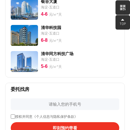
银谷大厦
海淀-五道口
4-6
元/㎡*天
清华科技园
海淀-五道口
6-8
元/㎡*天
清华同方科技广场
海淀-五道口
5-6
元/㎡*天
委托找房
授权并同意《个人信息与隐私保护条款》
即刻预约带看