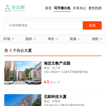
首页
写字楼出租
共享办公
委托找房
区域
面积
单价
装修
地铁
3
共
个办公大厦
海淀文教产业园
海淀 - 北三环
150-1800m² / 12套写字楼房源可租
4-5
元/㎡·天
北邮科技大厦
海淀 - 大钟寺
256-407m² / 3套写字楼房源可租