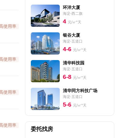
环洋大厦
海淀-西二旗
4
元/㎡*天
高使用率
银谷大厦
海淀-五道口
4-6
元/㎡*天
高使用率
清华科技园
海淀-五道口
6-8
元/㎡*天
清华同方科技广场
高使用率
海淀-五道口
5-6
元/㎡*天
高使用率
委托找房