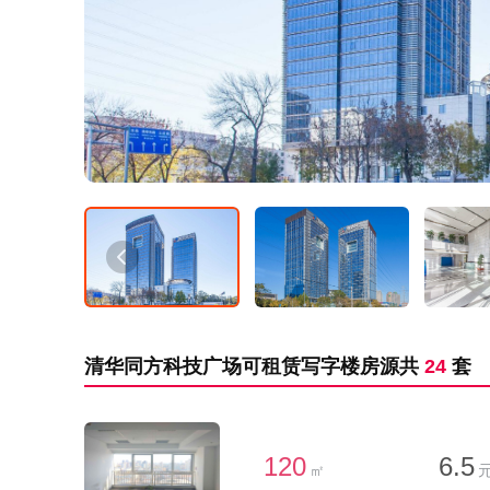
清华同方科技广场可租赁写字楼房源共
24
套
120
6.5
㎡
元