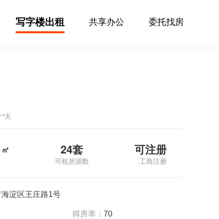
写字楼出租
共享办公
委托找房
㎡*天
24套
可注册
㎡
可租房源数
工商注册
市海淀区王庄路1号
得房率：
70