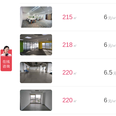
215
6
㎡
元/㎡
218
6
㎡
元/㎡
220
6.5
㎡
元
220
6
㎡
元/㎡