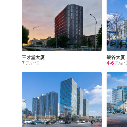
三才堂大厦
银谷大厦
7
4-6
元/㎡*天
元/㎡*