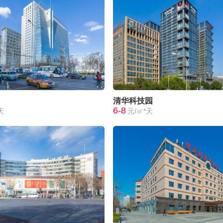
清华科技园
6-8
天
元/㎡*天