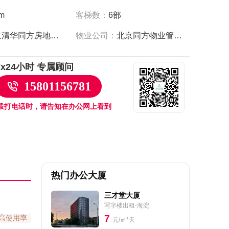
客梯数：
6部
m
北京清华同方房地产开发有限公司
物业公司：
北京同方物业管理有限公司
7x24小时 专属顾问
15801156781
拨打电话时，请告知在办公网上看到
热门办公大厦
三才堂大厦
写字楼出租-海淀
7
高使用率
元/㎡*天