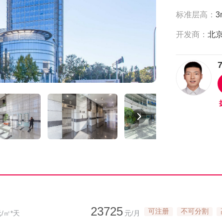
标准层高：
3
开发商：
23725
可注册
不可分割
/㎡*天
元/月