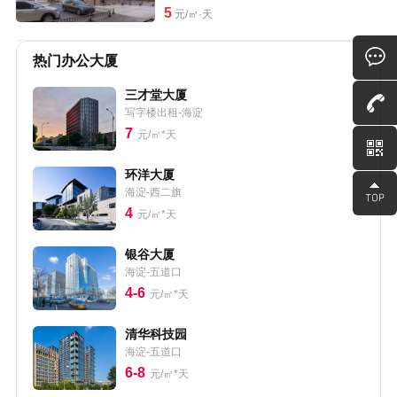
5
元/㎡·天
热门办公大厦
三才堂大厦
写字楼出租-海淀
7
元/㎡*天
环洋大厦
海淀-西二旗
4
元/㎡*天
银谷大厦
海淀-五道口
4-6
元/㎡*天
清华科技园
海淀-五道口
6-8
元/㎡*天