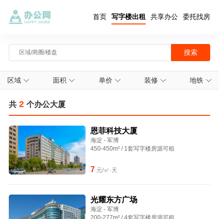
首页
写字楼出租
共享办公
委托找房
区域
面积
单价
装修
地铁
2
共
个办公大厦
恩菲科技大厦
海淀 - 军博
450-450m² / 1套写字楼房源可租
7
元/㎡·天
光耀东方广场
海淀 - 军博
200-277m² / 4套写字楼房源可租