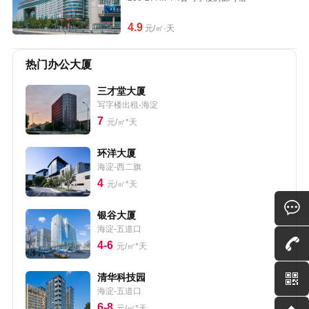
4.9
元/㎡·天
热门办公大厦
三才堂大厦
写字楼出租-海淀
7
元/㎡*天
环洋大厦
海淀-西二旗
4
元/㎡*天
银谷大厦
海淀-五道口
4-6
元/㎡*天
清华科技园
海淀-五道口
6-8
元/㎡*天