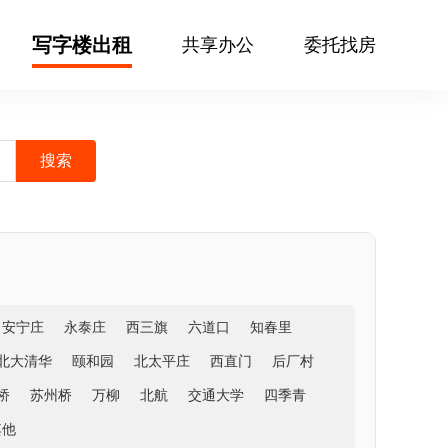
写字楼出租
共享办公
委托找房
安宁庄
永泰庄
西三旗
六道口
知春里
北大清华
颐和园
北太平庄
西直门
后厂村
桥
苏州桥
万柳
北航
交通大学
四季青
其他