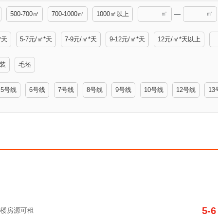
㎡
㎡
500-700㎡
700-1000㎡
1000㎡以上
—
*天
5-7元/㎡*天
7-9元/㎡*天
9-12元/㎡*天
12元/㎡*天以上
装
毛坯
5号线
6号线
7号线
8号线
9号线
10号线
12号线
13
5-6
套写字楼房源可租