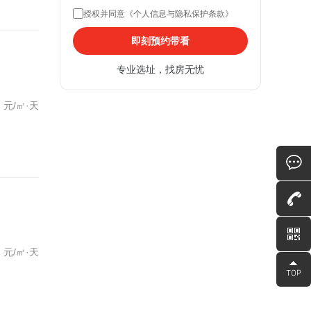
授权并同意《个人信息与隐私保护条款》
即刻预约带看
专业选址，找房无忧
元/㎡·天
元/㎡·天