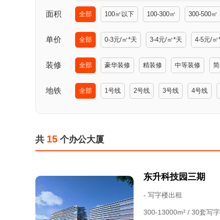
面积
全部
100㎡以下
100-300㎡
300-500㎡
单价
全部
0-3元/㎡*天
3-4元/㎡*天
4-5元/㎡
装修
全部
豪华装修
精装修
中等装修
简
地铁
全部
1号线
2号线
3号线
4号线
15
共
个办公大厦
东升科技园三期
- 写字楼出租
300-13000m² / 30