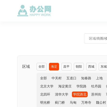
区域
全部
海淀
昌平
朝阳
西城
东城
全部
中关村
五道口
知春路
上地
北京大学
海淀黄庄
学院路
牡丹园
北四环
清华大学
学院路北
苏州街
明光桥
蓟门桥
马甸
万寿寺
魏公村