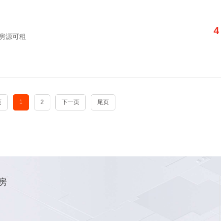
4
字楼房源可租
页
1
2
下一页
尾页
房