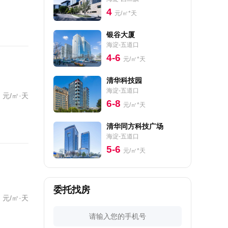
4
元/㎡*天
银谷大厦
海淀-五道口
4-6
元/㎡*天
清华科技园
海淀-五道口
元/㎡·天
6-8
元/㎡*天
清华同方科技广场
海淀-五道口
5-6
元/㎡*天
委托找房
元/㎡·天