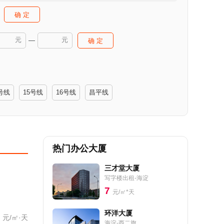
确 定
元
元
—
确 定
号线
15号线
16号线
昌平线
热门办公大厦
三才堂大厦
写字楼出租-海淀
7
元/㎡*天
环洋大厦
元/㎡·天
海淀-西二旗