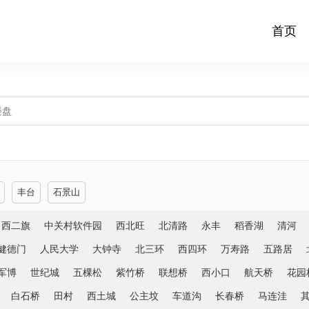
首页
丰台
石景山
西二旗
中关村软件园
西北旺
北清路
永丰
稻香湖
清河
健德门
人民大学
大钟寺
北三环
西四环
万寿路
五路居
军博
世纪城
五棵松
紫竹桥
联想桥
西小口
航天桥
花园
白石桥
田村
西土城
公主坟
车道沟
长春桥
马连洼