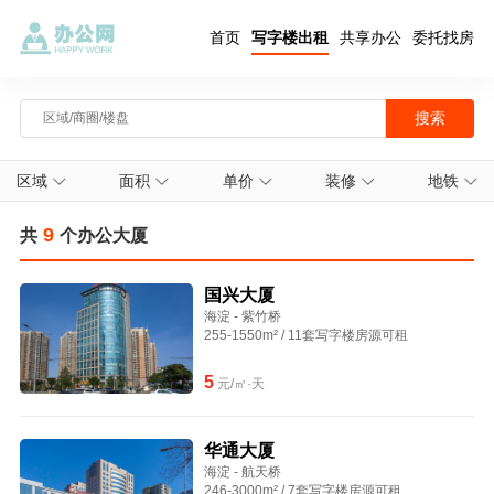
首页
写字楼出租
共享办公
委托找房
区域
面积
单价
装修
地铁
9
共
个办公大厦
国兴大厦
海淀 - 紫竹桥
255-1550m² / 11套写字楼房源可租
5
元/㎡·天
华通大厦
海淀 - 航天桥
246-3000m² / 7套写字楼房源可租