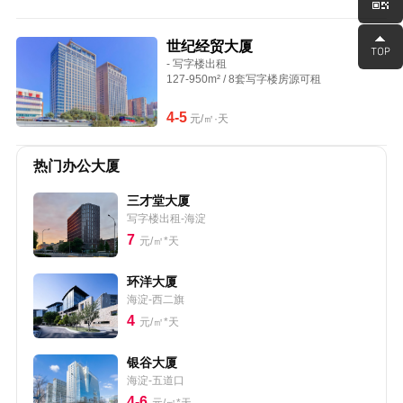
世纪经贸大厦
- 写字楼出租
127-950m² / 8套写字楼房源可租
4-5
元/㎡·天
热门办公大厦
三才堂大厦
写字楼出租-海淀
7
元/㎡*天
环洋大厦
海淀-西二旗
4
元/㎡*天
银谷大厦
海淀-五道口
4-6