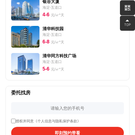
银谷大厦
海淀-五道口
4-6
元/㎡*天
清华科技园
海淀-五道口
6-8
元/㎡*天
清华同方科技广场
海淀-五道口
5-6
元/㎡*天
委托找房
授权并同意《个人信息与隐私保护条款》
即刻预约带看