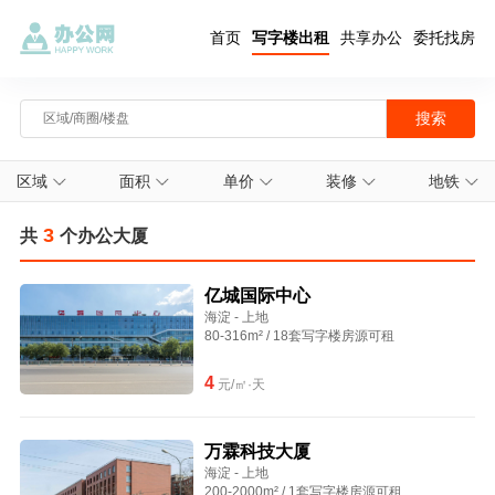
首页
写字楼出租
共享办公
委托找房
区域
面积
单价
装修
地铁
3
共
个办公大厦
亿城国际中心
海淀 - 上地
80-316m² / 18套写字楼房源可租
4
元/㎡·天
万霖科技大厦
海淀 - 上地
200-2000m² / 1套写字楼房源可租