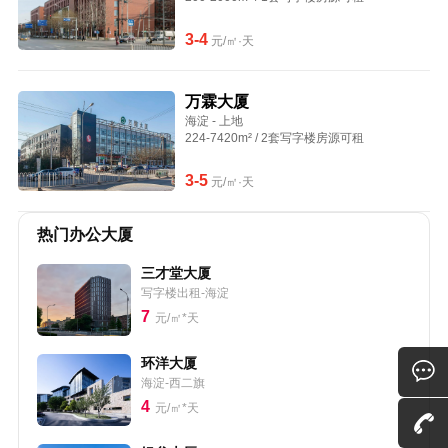
3-4
元/㎡·天
万霖大厦
海淀 - 上地
224-7420m² / 2套写字楼房源可租
3-5
元/㎡·天
热门办公大厦
三才堂大厦
写字楼出租-海淀
7
元/㎡*天
环洋大厦
海淀-西二旗
4
元/㎡*天