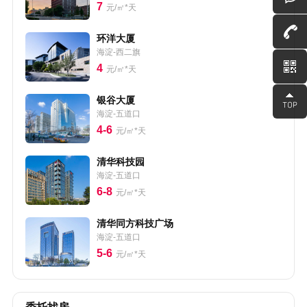
7
元/㎡*天
环洋大厦
海淀-西二旗
4
元/㎡*天
银谷大厦
海淀-五道口
4-6
元/㎡*天
清华科技园
海淀-五道口
6-8
元/㎡*天
清华同方科技广场
海淀-五道口
5-6
元/㎡*天