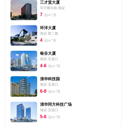
三才堂大厦
写字楼出租-海淀
7
元/㎡*天
环洋大厦
海淀-西二旗
4
元/㎡*天
银谷大厦
海淀-五道口
4-6
元/㎡*天
清华科技园
海淀-五道口
6-8
元/㎡*天
清华同方科技广场
海淀-五道口
5-6
元/㎡*天