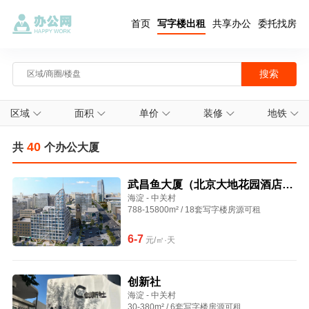
首页
写字楼出租
共享办公
委托找房
区域
面积
单价
装修
地铁
40
共
个办公大厦
武昌鱼大厦（北京大地花园酒店大
海淀 - 中关村
厦）
788-15800m² / 18套写字楼房源可租
6-7
元/㎡·天
创新社
海淀 - 中关村
30-380m² / 6套写字楼房源可租