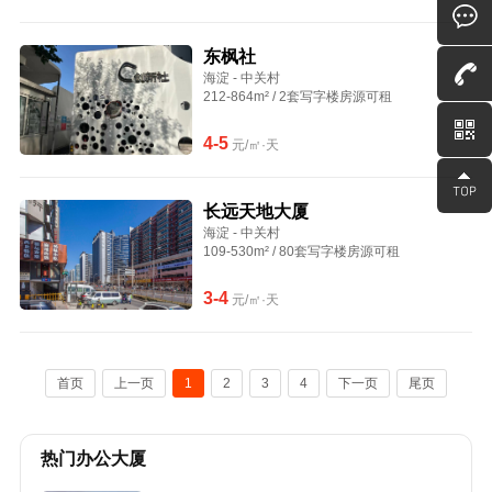
东枫社
海淀 - 中关村
212-864m² / 2套写字楼房源可租
4-5
元/㎡·天
长远天地大厦
海淀 - 中关村
109-530m² / 80套写字楼房源可租
3-4
元/㎡·天
首页
上一页
1
2
3
4
下一页
尾页
热门办公大厦