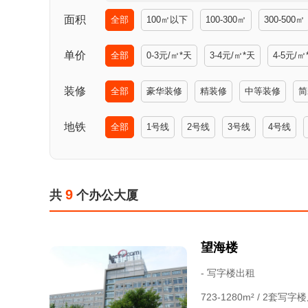
面积
全部
100㎡以下
100-300㎡
300-500㎡
单价
全部
0-3元/㎡*天
3-4元/㎡*天
4-5元/㎡
装修
全部
豪华装修
精装修
中等装修
简
地铁
全部
1号线
2号线
3号线
4号线
9
共
个办公大厦
望海楼
- 写字楼出租
723-1280m² / 2套写