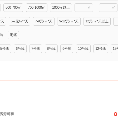
㎡
㎡
500-700㎡
700-1000㎡
1000㎡以上
—
*天
5-7元/㎡*天
7-9元/㎡*天
9-12元/㎡*天
12元/㎡*天以上
装
毛坯
5号线
6号线
7号线
8号线
9号线
10号线
12号线
13
8
字楼房源可租