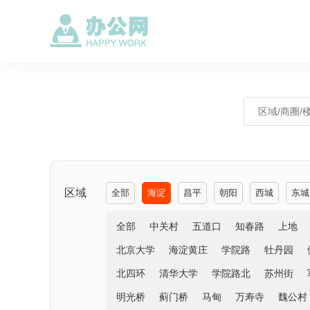
区域
全部
海淀
昌平
朝阳
西城
东城
全部
中关村
五道口
知春路
上地
北京大学
海淀黄庄
学院路
牡丹园
北四环
清华大学
学院路北
苏州街
明光桥
蓟门桥
马甸
万寿寺
魏公村