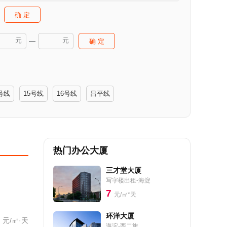
确 定
元
元
—
确 定
号线
15号线
16号线
昌平线
热门办公大厦
三才堂大厦
写字楼出租-海淀
7
元/㎡*天
环洋大厦
元/㎡·天
海淀-西二旗