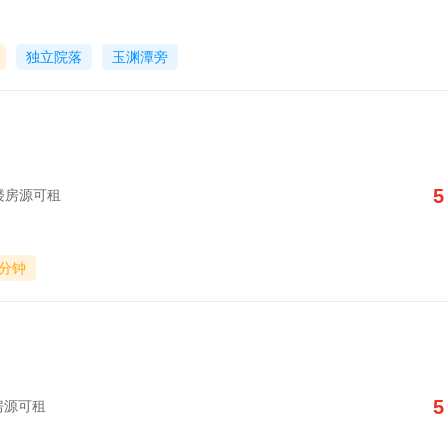
独立院落
玉渊潭旁
5
写字楼房源可租
0分钟
5
楼房源可租