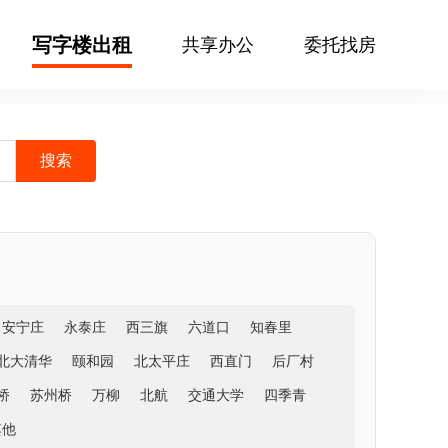
写字楼出租
共享办公
委托找房
安宁庄
永泰庄
西三旗
六道口
知春里
北大清华
颐和园
北太平庄
西直门
后厂村
桥
苏州桥
万柳
北航
交通大学
四季青
其他