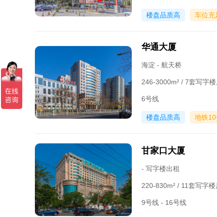
楼盘品质高
车位充
华通大厦
海淀 - 航天桥
246-3000m² / 7套写
6号线
楼盘品质高
地铁1
甘家口大厦
- 写字楼出租
220-830m² / 11套写
9号线 - 16号线