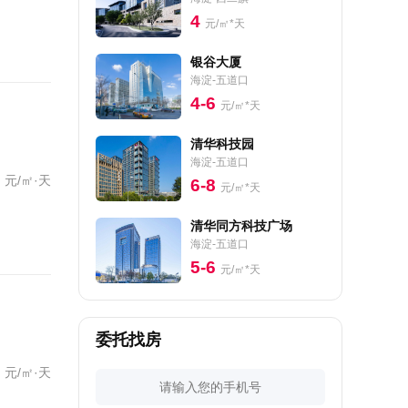
4
元/㎡*天
银谷大厦
海淀-五道口
4-6
元/㎡*天
清华科技园
海淀-五道口
元/㎡·天
6-8
元/㎡*天
清华同方科技广场
海淀-五道口
5-6
元/㎡*天
委托找房
元/㎡·天