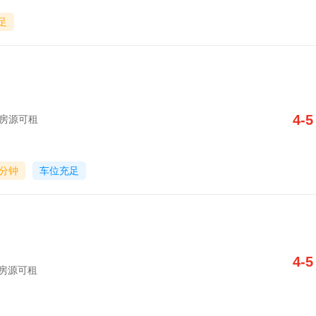
足
4-5
字楼房源可租
0分钟
车位充足
4-5
字楼房源可租