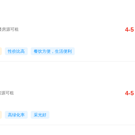
4-5
写字楼房源可租
性价比高
餐饮方便，生活便利
4-5
楼房源可租
高绿化率
采光好