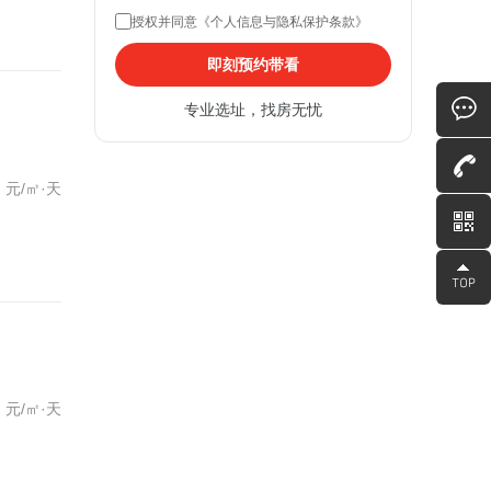
授权并同意《个人信息与隐私保护条款》
即刻预约带看
专业选址，找房无忧
元/㎡·天
元/㎡·天