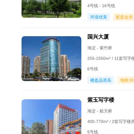
4号线 - 16号线
环境优美
配套会所
国兴大厦
海淀 - 紫竹桥
255-1550m² / 11套
6号线
楼盘品质高
地铁1
紫玉写字楼
海淀 - 航天桥
400-770m² / 2套写字
6号线