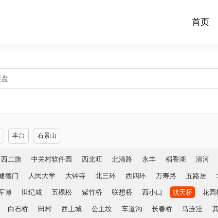
首页
丰台
石景山
西二旗
中关村软件园
西北旺
北清路
永丰
稻香湖
清河
健德门
人民大学
大钟寺
北三环
西四环
万寿路
五路居
军博
世纪城
五棵松
紫竹桥
联想桥
西小口
航天桥
花园
白石桥
田村
西土城
公主坟
车道沟
长春桥
马连洼