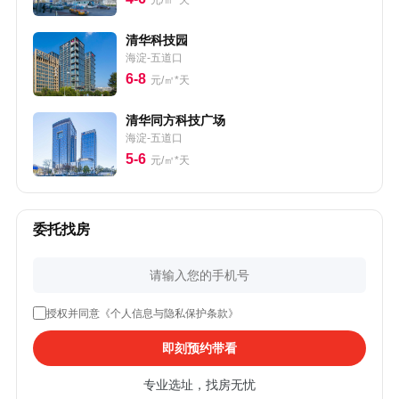
元/㎡*天
清华科技园
海淀-五道口
6-8
元/㎡*天
清华同方科技广场
海淀-五道口
5-6
元/㎡*天
委托找房
授权并同意《个人信息与隐私保护条款》
即刻预约带看
专业选址，找房无忧