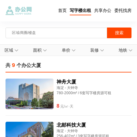
首页
写字楼出租
共享办公
委托找房
区域
面积
单价
装修
地铁
9
共
个办公大厦
神舟大厦
海淀 - 大钟寺
780-2000m² / 6套写字楼房源可租
8
元/㎡·天
北邮科技大厦
海淀 - 大钟寺
256-407m² / 3套写字楼房源可租