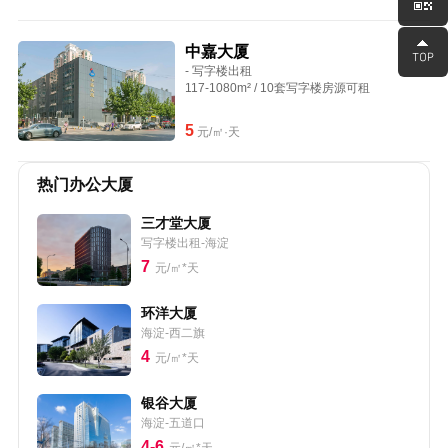
中嘉大厦
- 写字楼出租
117-1080m² / 10套写字楼房源可租
5
元/㎡·天
热门办公大厦
三才堂大厦
写字楼出租-海淀
7
元/㎡*天
环洋大厦
海淀-西二旗
4
元/㎡*天
银谷大厦
海淀-五道口
4-6