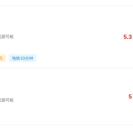
5.3
楼房源可租
高
地铁10分钟
5
楼房源可租