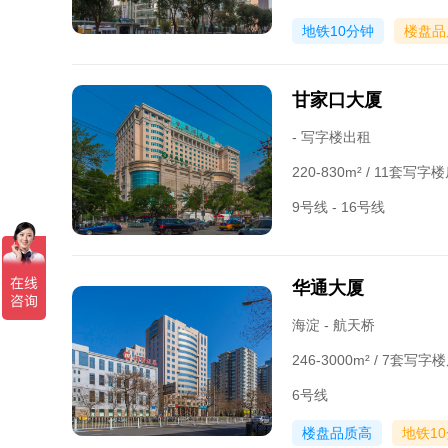
地铁10分钟
楼盘品
甘家口大厦
- 写字楼出租
220-830m² / 11套写
9号线 - 16号线
华通大厦
海淀 - 航天桥
246-3000m² / 7套写
6号线
楼盘品质高
地铁1