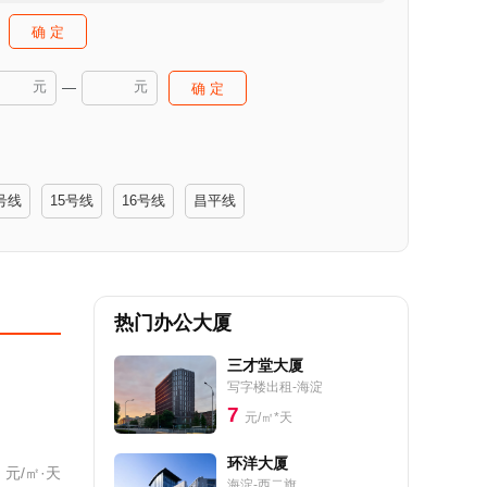
确 定
元
元
—
确 定
号线
15号线
16号线
昌平线
热门办公大厦
三才堂大厦
写字楼出租-海淀
7
元/㎡*天
环洋大厦
元/㎡·天
海淀-西二旗