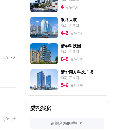
4
元/㎡*天
银谷大厦
海淀-五道口
4-6
元/㎡*天
清华科技园
海淀-五道口
元/㎡·天
6-8
元/㎡*天
清华同方科技广场
海淀-五道口
5-6
元/㎡*天
委托找房
元/㎡·天