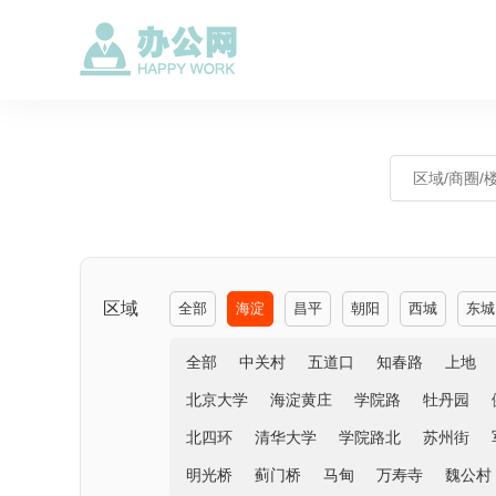
区域
全部
海淀
昌平
朝阳
西城
东城
全部
中关村
五道口
知春路
上地
北京大学
海淀黄庄
学院路
牡丹园
北四环
清华大学
学院路北
苏州街
明光桥
蓟门桥
马甸
万寿寺
魏公村