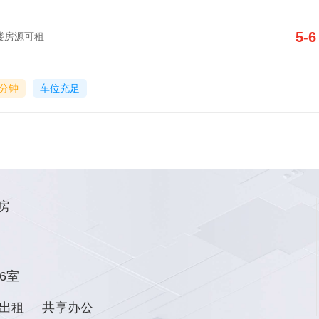
5-6
写字楼房源可租
0分钟
车位充足
房
6室
出租
共享办公