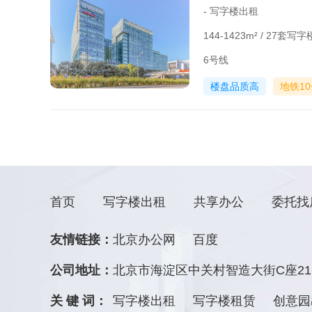
- 写字楼出租
144-1423m² / 27套
6号线
楼盘品质高
地铁1
首页
写字楼出租
共享办公
委托找
友情链接：
北京办公网
百度
公司地址：
北京市海淀区中关村智造大街C座21
关 键 词：
写字楼出租
写字楼租赁
创意园