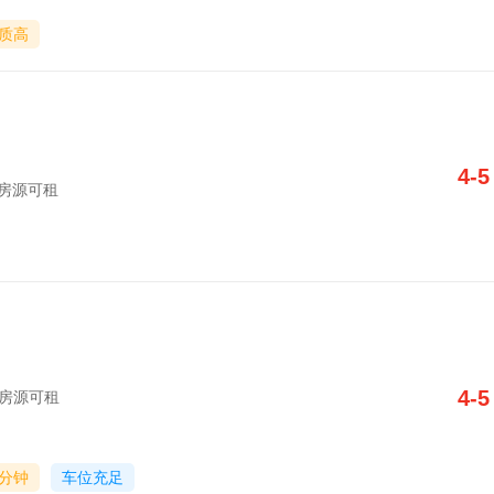
质高
4-5
字楼房源可租
4-5
字楼房源可租
0分钟
车位充足