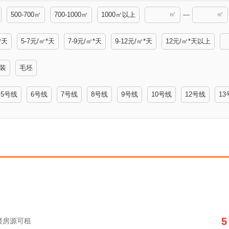
㎡
㎡
500-700㎡
700-1000㎡
1000㎡以上
—
*天
5-7元/㎡*天
7-9元/㎡*天
9-12元/㎡*天
12元/㎡*天以上
装
毛坯
5号线
6号线
7号线
8号线
9号线
10号线
12号线
13
5
写字楼房源可租