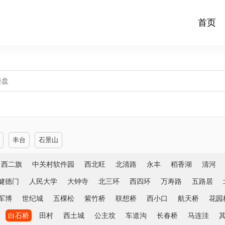
首页
丰台
石景山
西二旗
中关村软件园
西北旺
北清路
永丰
稻香湖
清河
健德门
人民大学
大钟寺
北三环
西四环
万寿路
五路居
军博
世纪城
五棵松
紫竹桥
联想桥
西小口
航天桥
花园
白石桥
田村
西土城
公主坟
车道沟
长春桥
马连洼