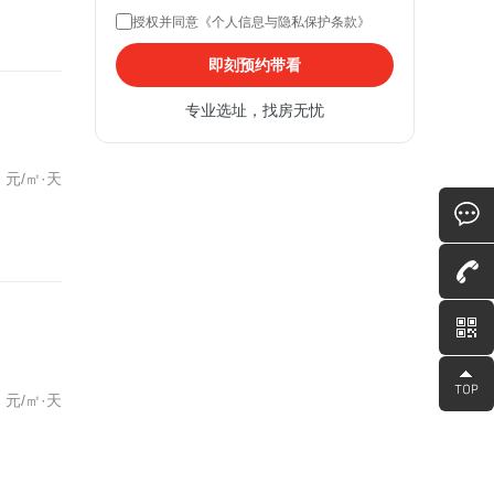
授权并同意《个人信息与隐私保护条款》
即刻预约带看
专业选址，找房无忧
元/㎡·天
元/㎡·天