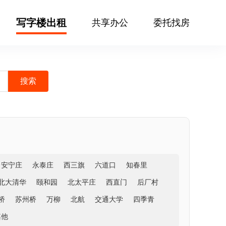
写字楼出租
共享办公
委托找房
安宁庄
永泰庄
西三旗
六道口
知春里
北大清华
颐和园
北太平庄
西直门
后厂村
桥
苏州桥
万柳
北航
交通大学
四季青
其他