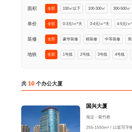
面积
全部
100㎡以下
100-300㎡
300-500㎡
单价
全部
0-3元/㎡*天
3-4元/㎡*天
4-5元/㎡
装修
全部
豪华装修
精装修
中等装修
简
地铁
全部
1号线
2号线
3号线
4号线
10
共
个办公大厦
国兴大厦
海淀 - 紫竹桥
255-1550m² / 11套