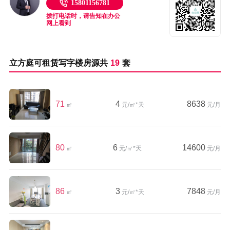
15801156781
拨打电话时，请告知在办公
网上看到
立方庭可租赁写字楼房源共
19
套
71
4
8638
㎡
元/㎡*天
元/月
80
6
14600
㎡
元/㎡*天
元/月
86
3
7848
㎡
元/㎡*天
元/月