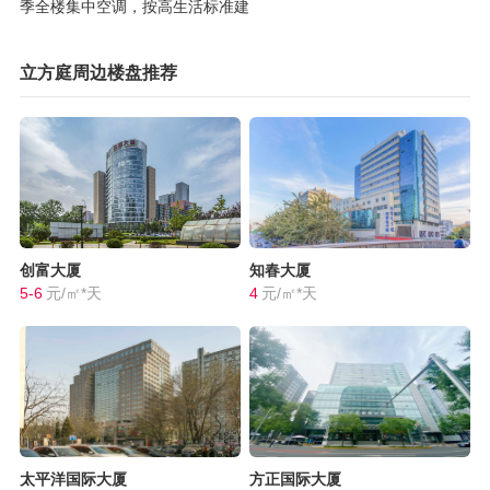
季全楼集中空调，按高生活标准建
立方庭周边楼盘推荐
创富大厦
知春大厦
5-6
元/㎡*天
4
元/㎡*天
太平洋国际大厦
方正国际大厦