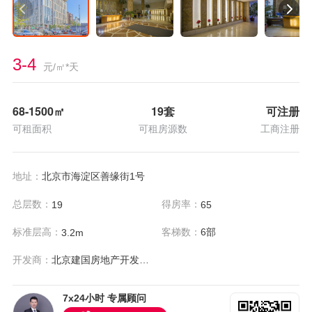
3-4
元/㎡*天
68-1500
㎡
19套
可注册
可租面积
可租房源数
工商注册
地址：
北京市海淀区善缘街1号
总层数：
得房率：
19
65
标准层高：
客梯数：
6部
3.2m
开发商：
北京建国房地产开发有限公司
7x24小时 专属顾问