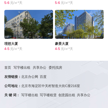
5-6
元/㎡*天
5-6
元/㎡*天
理想大厦
豪景大厦
4-5
元/㎡*天
4-5
元/㎡*天
首页
写字楼出租
共享办公
委托找房
友情链接：
北京办公网
百度
公司地址：
北京市海淀区中关村智造大街C座216室
关 键 词：
写字楼出租
写字楼租赁
创意园出租
共享办公