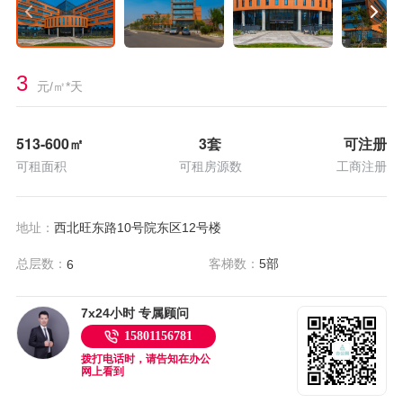
3
元/㎡*天
513-600
㎡
3套
可注册
可租面积
可租房源数
工商注册
地址：
西北旺东路10号院东区12号楼
总层数：
客梯数：
5部
6
7x24小时 专属顾问
15801156781
拨打电话时，请告知在办公
网上看到