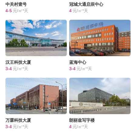
中关村壹号
冠城大通启辰中心
4-5
元/㎡*天
4
元/㎡*天
汉王科技大厦
蓝海中心
3-4
元/㎡*天
3-4
元/㎡*天
万霖科技大厦
朗丽兹写字楼
3-4
元/㎡*天
4
元/㎡*天