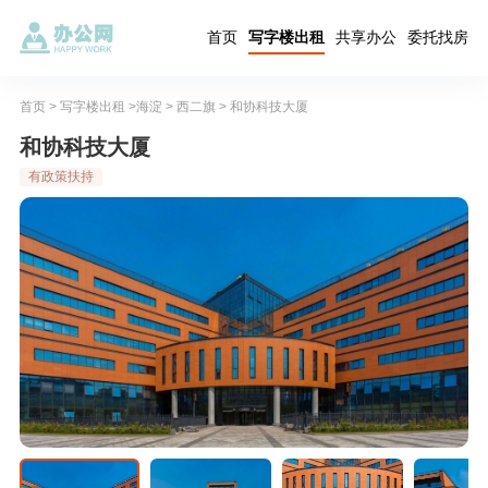
首页
写字楼出租
共享办公
委托找房
首页
>
写字楼出租
>
海淀
>
西二旗
> 和协科技大厦
和协科技大厦
有政策扶持