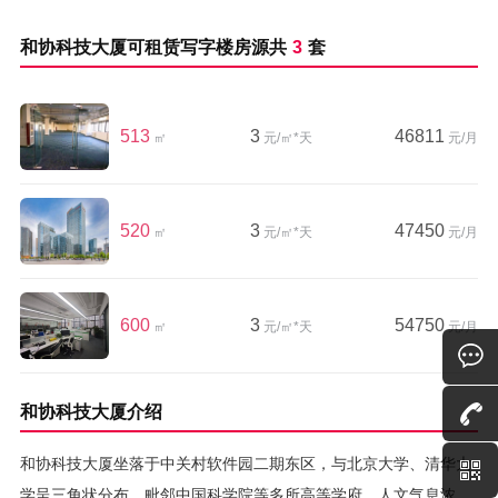
和协科技大厦可租赁写字楼房源共
3
套
513
3
46811
㎡
元/㎡*天
元/月
520
3
47450
㎡
元/㎡*天
元/月
600
3
54750
㎡
元/㎡*天
元/月
和协科技大厦介绍
和协科技大厦坐落于中关村软件园二期东区，与北京大学、清华大
学呈三角状分布，毗邻中国科学院等多所高等学府，人文气息浓