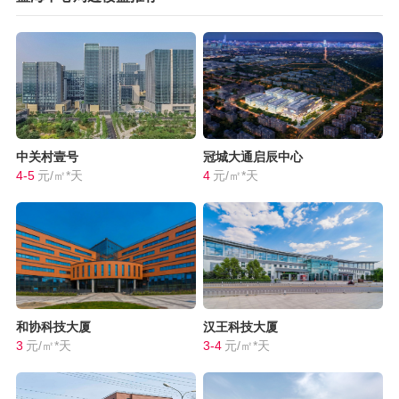
中关村壹号
冠城大通启辰中心
4-5
元/㎡*天
4
元/㎡*天
和协科技大厦
汉王科技大厦
3
元/㎡*天
3-4
元/㎡*天