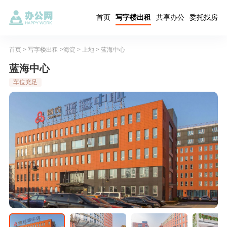
首页
写字楼出租
共享办公
委托找房
首页
>
写字楼出租
>
海淀
>
上地
> 蓝海中心
蓝海中心
车位充足