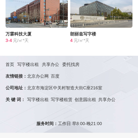
万霖科技大厦
朗丽兹写字楼
3-4
元/㎡*天
4
元/㎡*天
首页
写字楼出租
共享办公
委托找房
友情链接：
北京办公网
百度
公司地址：
北京市海淀区中关村智造大街C座216室
关 键 词：
写字楼出租
写字楼租赁
创意园出租
共享办公
服务时间：
工作日 早8:00-晚21:00