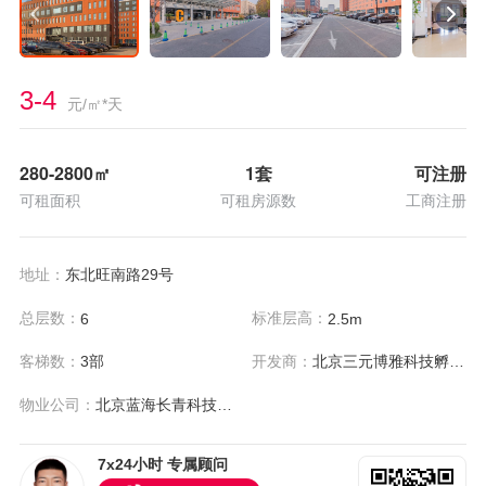
3-4
元/㎡*天
280-2800
㎡
1套
可注册
可租面积
可租房源数
工商注册
地址：
东北旺南路29号
总层数：
标准层高：
6
2.5m
客梯数：
3部
开发商：
北京三元博雅科技孵化器有限公司
物业公司：
北京蓝海长青科技发展有限公司
7x24小时 专属顾问