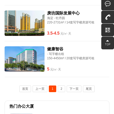
庚坊国际发展中心
海淀 - 牡丹园
220-2731m² / 14套写字楼房源可租
3.5-4.5
元/㎡·天
健康智谷
- 写字楼出租
150-4450m² / 20套写字楼房源可租
5
元/㎡·天
首页
上一页
1
2
下一页
尾页
热门办公大厦