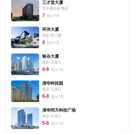
三才堂大厦
写字楼出租-海淀
7
元/㎡*天
环洋大厦
海淀-西二旗
4
元/㎡*天
银谷大厦
海淀-五道口
4-6
元/㎡*天
清华科技园
海淀-五道口
6-8
元/㎡*天
清华同方科技广场
海淀-五道口
5-6
元/㎡*天