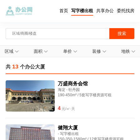
首页
写字楼出租
共享办公
委托找房
区域
面积
单价
装修
地铁
13
共
个办公大厦
万盛商务会馆
海淀 - 牡丹园
190-450m² / 5套写字楼房源可租
4
元/㎡·天
健翔大厦
- 写字楼出租
150-350-1580m² / 12套写字楼房源可租