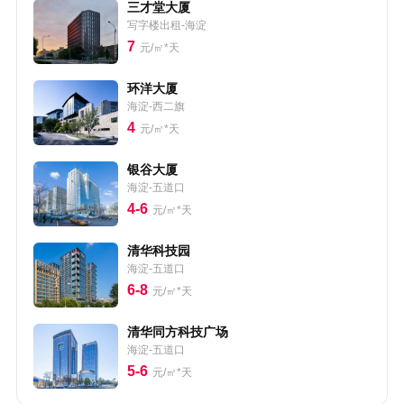
三才堂大厦
写字楼出租-海淀
7
元/㎡*天
环洋大厦
海淀-西二旗
4
元/㎡*天
银谷大厦
海淀-五道口
4-6
元/㎡*天
清华科技园
海淀-五道口
6-8
元/㎡*天
清华同方科技广场
海淀-五道口
5-6
元/㎡*天