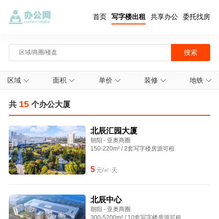
首页
写字楼出租
共享办公
委托找房
区域
面积
单价
装修
地铁
15
共
个办公大厦
北辰汇园大厦
朝阳 - 亚奥商圈
150-220m² / 2套写字楼房源可租
5
元/㎡·天
北辰中心
朝阳 - 亚奥商圈
300-5200m² / 10套写字楼房源可租