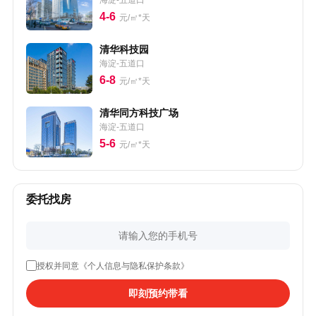
海淀-五道口
4-6
元/㎡*天
清华科技园
海淀-五道口
6-8
元/㎡*天
清华同方科技广场
海淀-五道口
5-6
元/㎡*天
委托找房
授权并同意《个人信息与隐私保护条款》
即刻预约带看