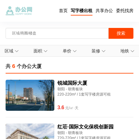
首页
写字楼出租
共享办公
委托找房
区域
面积
单价
装修
地铁
6
共
个办公大厦
锐城国际大厦
朝阳 - 朝青板块
220-220m² / 1套写字楼房源可租
3.6
元/㎡·天
红荘·国际文化保税创新园
朝阳 - 朝青板块
720-720m² / 1套写字楼房源可租