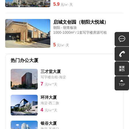
5.9
元/㎡·天
启城文创园（朝阳大悦城）
朝阳 - 朝青板块
1000-1000m² / 1套写字楼房源可租
5
元/㎡·天
热门办公大厦
三才堂大厦
写字楼出租-海淀
7
元/㎡*天
环洋大厦
海淀-西二旗
4
元/㎡*天
银谷大厦