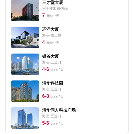
三才堂大厦
写字楼出租-海淀
7
元/㎡*天
环洋大厦
海淀-西二旗
4
元/㎡*天
银谷大厦
海淀-五道口
4-6
元/㎡*天
清华科技园
海淀-五道口
6-8
元/㎡*天
清华同方科技广场
海淀-五道口
5-6
元/㎡*天