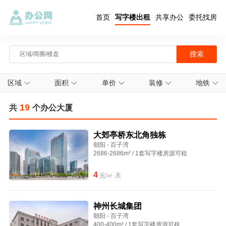
首页
写字楼出租
共享办公
委托找房
区域
面积
单价
装修
地铁
19
共
个办公大厦
大郊亭桥东北角独栋
朝阳 - 百子湾
2686-2686m² / 1套写字楼房源可租
4
元/㎡·天
神州长城集团
朝阳 - 百子湾
400-400m² / 1套写字楼房源可租