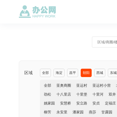
区域
全部
海淀
昌平
朝阳
西城
东城
全部
亚奥商圈
亚运村
亚运村小营
劲松
十八里店
十里堡
十里河
双井
姚家园
安慧桥
安立路
安贞
定福庄
柳芳
永安里
潘家园
燕莎
甘露园