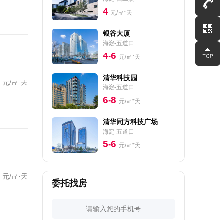
4
元/㎡*天
银谷大厦
海淀-五道口
4-6
元/㎡*天
清华科技园
元/㎡·天
海淀-五道口
6-8
元/㎡*天
清华同方科技广场
海淀-五道口
5-6
元/㎡*天
元/㎡·天
委托找房