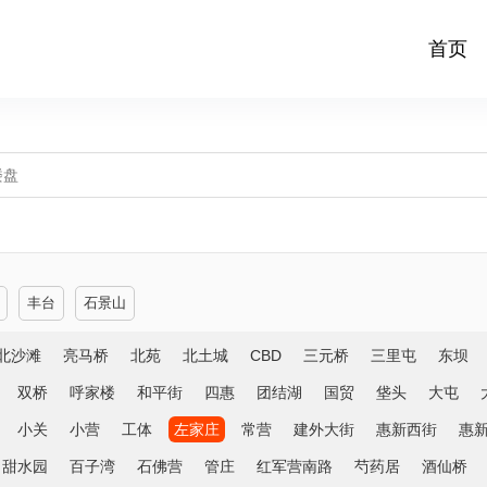
首页
丰台
石景山
北沙滩
亮马桥
北苑
北土城
CBD
三元桥
三里屯
东坝
双桥
呼家楼
和平街
四惠
团结湖
国贸
垡头
大屯
小关
小营
工体
左家庄
常营
建外大街
惠新西街
惠
甜水园
百子湾
石佛营
管庄
红军营南路
芍药居
酒仙桥