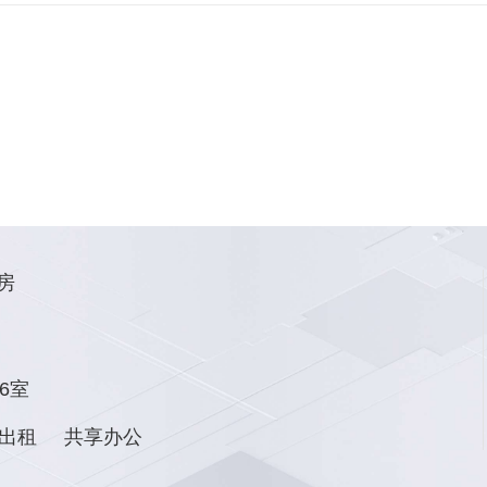
房
6室
出租
共享办公