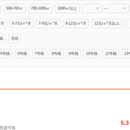
㎡
㎡
500-700㎡
700-1000㎡
1000㎡以上
—
*天
5-7元/㎡*天
7-9元/㎡*天
9-12元/㎡*天
12元/㎡*天以上
装
毛坯
5号线
6号线
7号线
8号线
9号线
10号线
12号线
13
5.3
字楼房源可租