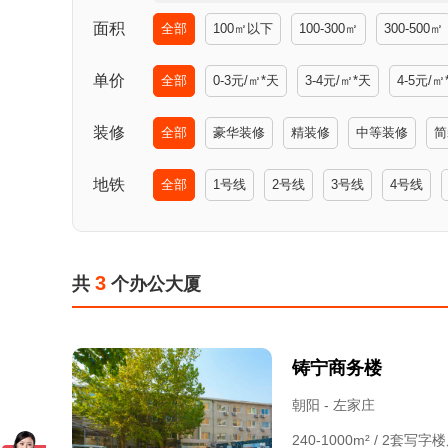
面积
全部
100㎡以下
100-300㎡
300-500㎡
单价
全部
0-3元/㎡*天
3-4元/㎡*天
4-5元/㎡
装修
全部
豪华装修
精装修
中等装修
简
地铁
全部
1号线
2号线
3号线
4号线
3
共
个办公大厦
铸宁商务楼
朝阳 - 左家庄
240-1000m² / 2套写