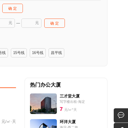
确 定
元
元
—
确 定
号线
15号线
16号线
昌平线
热门办公大厦
三才堂大厦
写字楼出租-海淀
7
元/㎡*天
元/㎡·天
环洋大厦
海淀-西二旗