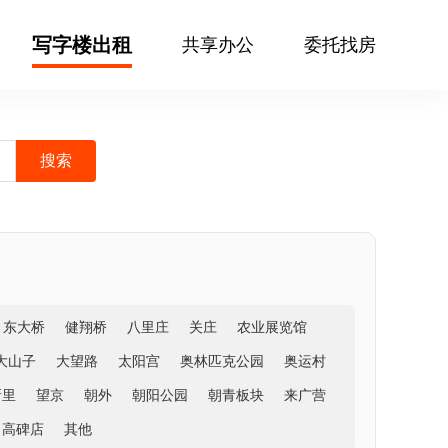
写字楼出租
共享办公
委托找房
东大桥
健翔桥
八里庄
关庄
农业展览馆
大山子
大望路
太阳宫
奥林匹克公园
奥运村
新里
望京
朝外
朝阳公园
朝青板块
来广营
高碑店
其他