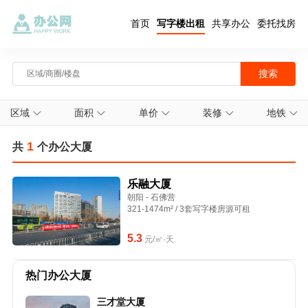
首页
写字楼出租
共享办公
委托找房
区域
面积
单价
装修
地铁
1
共
个办公大厦
乐融大厦
朝阳 - 石佛营
321-1474m² / 3套写字楼房源可租
5.3
元/㎡·天
热门办公大厦
三才堂大厦