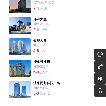
写字楼出租-海淀
7
元/㎡*天
环洋大厦
海淀-西二旗
4
元/㎡*天
银谷大厦
海淀-五道口
4-6
元/㎡*天
清华科技园
海淀-五道口
6-8
元/㎡*天
清华同方科技广场
海淀-五道口
5-6
元/㎡*天