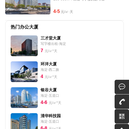
4-5
元/㎡·天
热门办公大厦
三才堂大厦
写字楼出租-海淀
7
元/㎡*天
环洋大厦
海淀-西二旗
4
元/㎡*天
银谷大厦
海淀-五道口
4-6
元/㎡*天
清华科技园
海淀-五道口
6-8
元/㎡*天