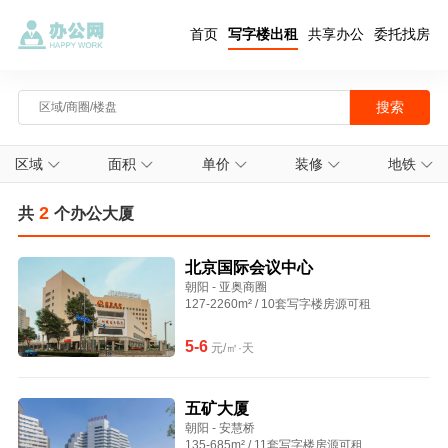
首页
写字楼出租
共享办公
委托找房
区域
面积
单价
装修
地铁
2
共
个办公大厦
北京国际会议中心
朝阳 - 亚奥商圈
127-2260m² / 10套写字楼房源可租
5-6
元/㎡·天
五矿大厦
朝阳 - 安慧桥
135-685m² / 11套写字楼房源可租