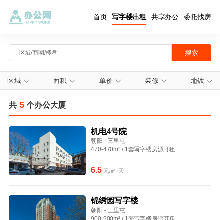
首页
写字楼出租
共享办公
委托找房
区域
面积
单价
装修
地铁
5
共
个办公大厦
机电4号院
朝阳 - 三里屯
470-470m² / 1套写字楼房源可租
6.5
元/㎡·天
锦绣园写字楼
朝阳 - 三里屯
900-900m² / 1套写字楼房源可租