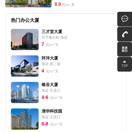
8.9
元/㎡·天
热门办公大厦
三才堂大厦
写字楼出租-海淀
7
元/㎡*天
环洋大厦
海淀-西二旗
4
元/㎡*天
银谷大厦
海淀-五道口
4-6
元/㎡*天
清华科技园
海淀-五道口
6-8
元/㎡*天