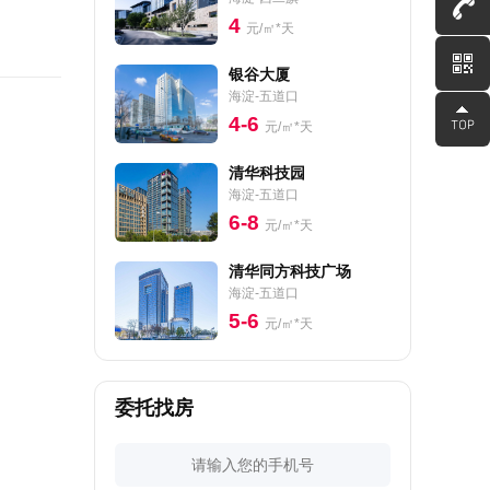
4
元/㎡*天
银谷大厦
海淀-五道口
4-6
元/㎡*天
清华科技园
海淀-五道口
6-8
元/㎡*天
清华同方科技广场
海淀-五道口
5-6
元/㎡*天
委托找房