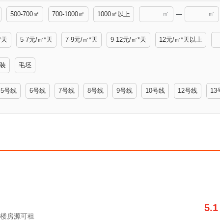
㎡
㎡
500-700㎡
700-1000㎡
1000㎡以上
—
*天
5-7元/㎡*天
7-9元/㎡*天
9-12元/㎡*天
12元/㎡*天以上
装
毛坯
5号线
6号线
7号线
8号线
9号线
10号线
12号线
13
5.1
套写字楼房源可租