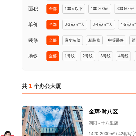
面积
全部
100㎡以下
100-300㎡
300-500㎡
单价
全部
0-3元/㎡*天
3-4元/㎡*天
4-5元/㎡
装修
全部
豪华装修
精装修
中等装修
简
地铁
全部
1号线
2号线
3号线
4号线
1
共
个办公大厦
金辉·时八区
朝阳 - 十八里店
1420-2000m² / 42