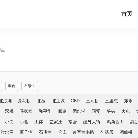
首页
丰台
石景山
北沙滩
亮马桥
北苑
北土城
CBD
三元桥
三里屯
东坝
双桥
呼家楼
和平街
四惠
团结湖
国贸
垡头
大屯
小关
小营
工体
左家庄
常营
建外大街
惠新西街
惠
甜水园
百子湾
石佛营
管庄
红军营南路
芍药居
酒仙桥