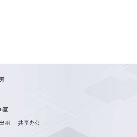
房
6室
出租
共享办公