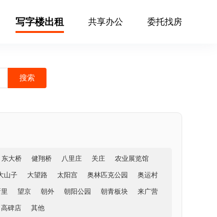
写字楼出租
共享办公
委托找房
东大桥
健翔桥
八里庄
关庄
农业展览馆
大山子
大望路
太阳宫
奥林匹克公园
奥运村
新里
望京
朝外
朝阳公园
朝青板块
来广营
高碑店
其他