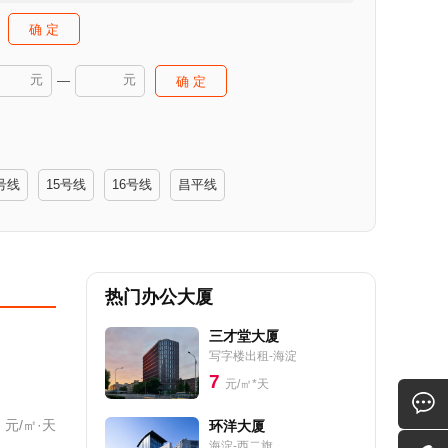
确 定
元
元
—
确 定
号线
15号线
16号线
昌平线
热门办公大厦
三才堂大厦
写字楼出租-海淀
7
元/㎡*天
元/㎡·天
环洋大厦
海淀-西二旗