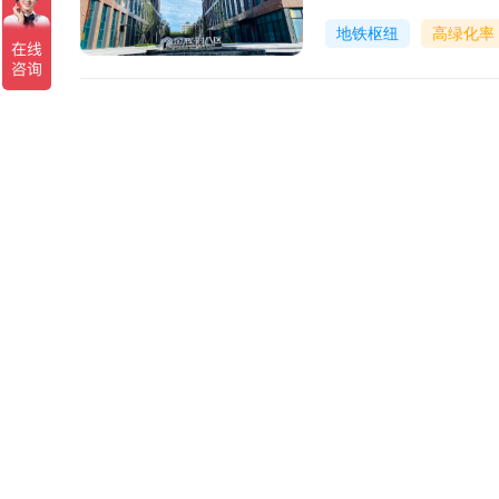
地铁枢纽
高绿化率