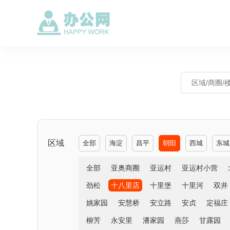
区域
全部
海淀
昌平
朝阳
西城
东城
全部
亚奥商圈
亚运村
亚运村小营
劲松
十八里店
十里堡
十里河
双井
姚家园
安慧桥
安立路
安贞
定福庄
柳芳
永安里
潘家园
燕莎
甘露园