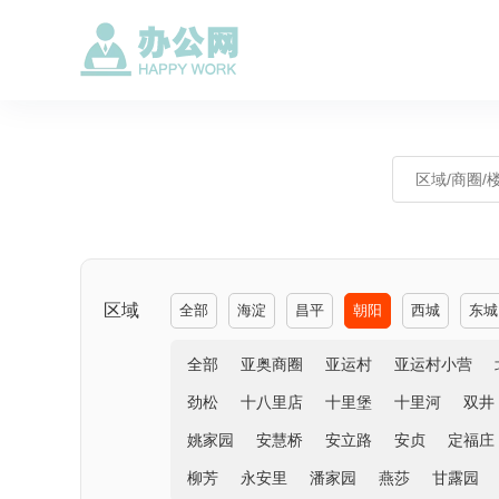
区域
全部
海淀
昌平
朝阳
西城
东城
全部
亚奥商圈
亚运村
亚运村小营
劲松
十八里店
十里堡
十里河
双井
姚家园
安慧桥
安立路
安贞
定福庄
柳芳
永安里
潘家园
燕莎
甘露园