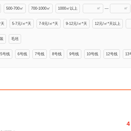
㎡
㎡
500-700㎡
700-1000㎡
1000㎡以上
—
*天
5-7元/㎡*天
7-9元/㎡*天
9-12元/㎡*天
12元/㎡*天以上
装
毛坯
5号线
6号线
7号线
8号线
9号线
10号线
12号线
13
4