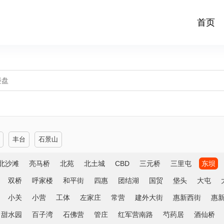
首页
丰台
石景山
北沙滩
亮马桥
北苑
北土城
CBD
三元桥
三里屯
东坝
双桥
呼家楼
和平街
四惠
团结湖
国贸
垡头
大屯
小关
小营
工体
左家庄
常营
建外大街
惠新西街
惠
甜水园
百子湾
石佛营
管庄
红军营南路
芍药居
酒仙桥