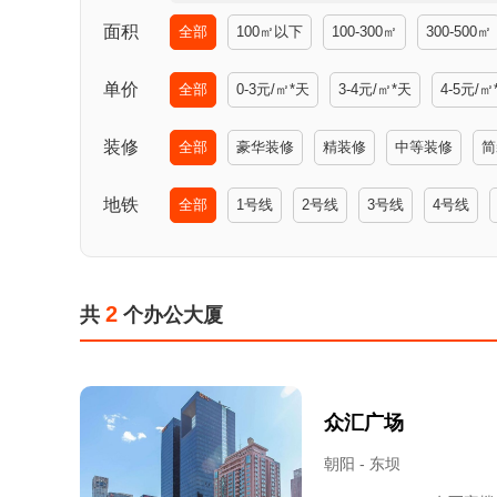
面积
全部
100㎡以下
100-300㎡
300-500㎡
单价
全部
0-3元/㎡*天
3-4元/㎡*天
4-5元/㎡
装修
全部
豪华装修
精装修
中等装修
简
地铁
全部
1号线
2号线
3号线
4号线
2
共
个办公大厦
众汇广场
朝阳 - 东坝