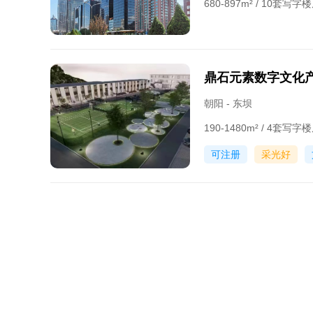
680-897m² / 10套写
鼎石元素数字文化
朝阳 - 东坝
190-1480m² / 4套写
可注册
采光好