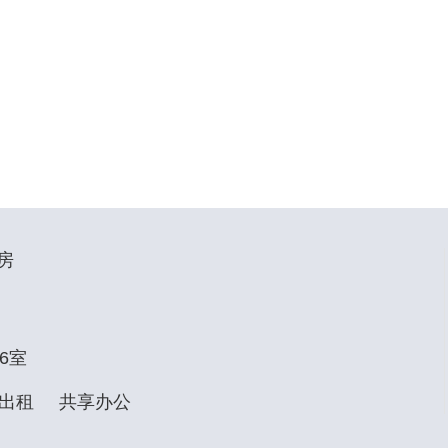
房
6室
出租
共享办公