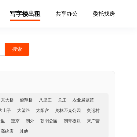
写字楼出租
共享办公
委托找房
东大桥
健翔桥
八里庄
关庄
农业展览馆
大山子
大望路
太阳宫
奥林匹克公园
奥运村
新里
望京
朝外
朝阳公园
朝青板块
来广营
高碑店
其他