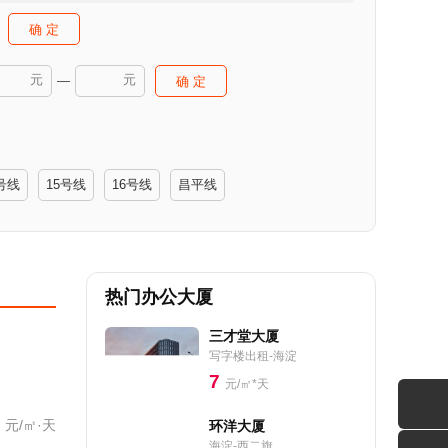
确 定
元
元
—
确 定
号线
15号线
16号线
昌平线
热门办公大厦
三才堂大厦
写字楼出租-海淀
7
元/㎡*天
元/㎡·天
环洋大厦
海淀-西二旗