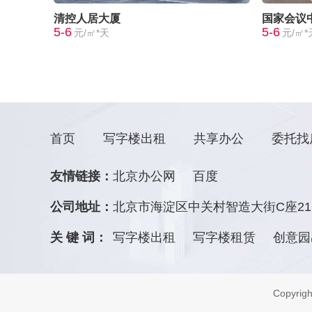
清控人居大厦
国家会议
5-6
5-6
元/㎡*天
元/㎡*
首页
写字楼出租
共享办公
委托找
友情链接：
北京办公网
百度
公司地址：
北京市海淀区中关村智造大街C座21
关 键 词：
写字楼出租
写字楼租赁
创意园
Copyr