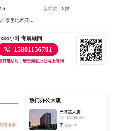
客梯数：
3部
.5m
奥林佳泰房地产开发公司
7x24小时 专属顾问
15801156781
拨打电话时，请告知在办公网上看到
热门办公大厦
三才堂大厦
写字楼出租-海淀
7
高使用率
元/㎡*天