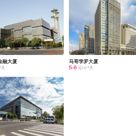
金融大厦
马哥孛罗大厦
5-6
*天
元/㎡*天