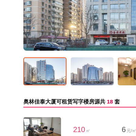
奥林佳泰大厦可租赁写字楼房源共
18
套
210
6
㎡
元/㎡