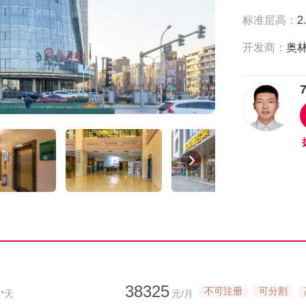
标准层高：
2
开发商：
38325
不可注册
可分割
*天
元/月