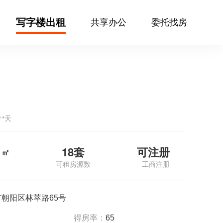
写字楼出租
共享办公
委托找房
㎡*天
18套
可注册
㎡
可租房源数
工商注册
朝阳区林萃路65号
得房率：
65