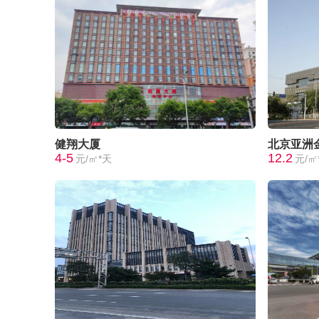
健翔大厦
北京亚洲
4-5
12.2
元/㎡*天
元/㎡