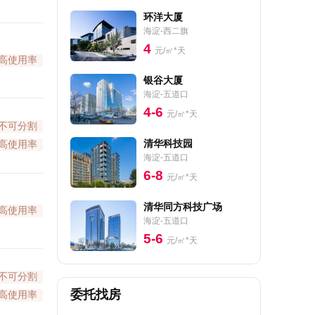
环洋大厦
海淀-西二旗
4
元/㎡*天
高使用率
银谷大厦
海淀-五道口
4-6
元/㎡*天
不可分割
清华科技园
高使用率
海淀-五道口
6-8
元/㎡*天
清华同方科技广场
高使用率
海淀-五道口
5-6
元/㎡*天
不可分割
委托找房
高使用率