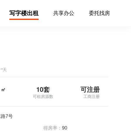
写字楼出租
共享办公
委托找房
㎡*天
10套
可注册
㎡
可租房源数
工商注册
路7号
得房率：
90