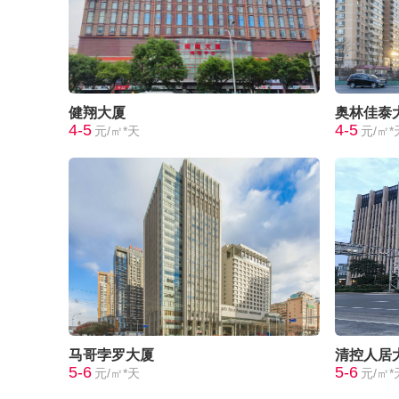
健翔大厦
奥林佳泰
4-5
4-5
元/㎡*天
元/㎡*
马哥孛罗大厦
清控人居
5-6
5-6
元/㎡*天
元/㎡*