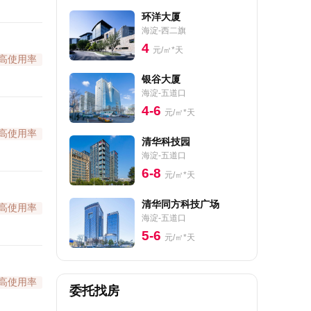
环洋大厦
海淀-西二旗
4
元/㎡*天
高使用率
银谷大厦
海淀-五道口
4-6
元/㎡*天
高使用率
清华科技园
海淀-五道口
6-8
元/㎡*天
清华同方科技广场
高使用率
海淀-五道口
5-6
元/㎡*天
高使用率
委托找房