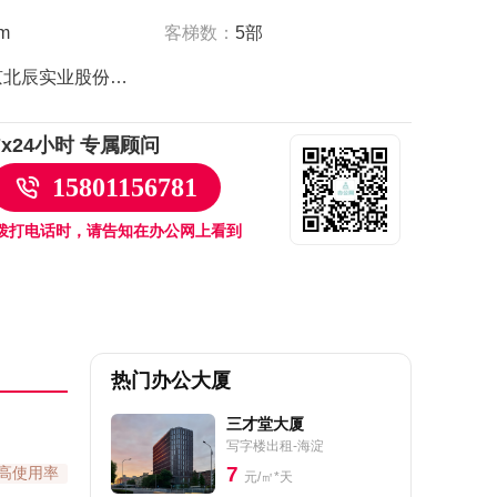
客梯数：
5部
m
北京北辰实业股份有限公司
7x24小时 专属顾问
15801156781
拨打电话时，请告知在办公网上看到
热门办公大厦
三才堂大厦
写字楼出租-海淀
7
高使用率
元/㎡*天