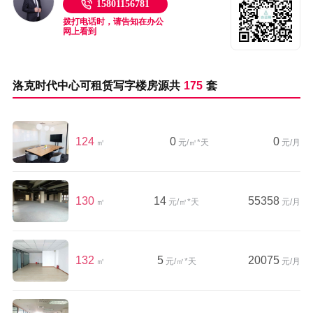
15801156781
拨打电话时，请告知在办公
网上看到
洛克时代中心可租赁写字楼房源共
175
套
124
0
0
㎡
元/㎡*天
元/月
130
14
55358
㎡
元/㎡*天
元/月
132
5
20075
㎡
元/㎡*天
元/月