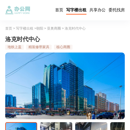
首页
写字楼出租
共享办公
委托找房
首页
>
写字楼出租
>
朝阳
>
亚奥商圈
> 洛克时代中心
洛克时代中心
地铁上盖
精装修带家具
核心商圈