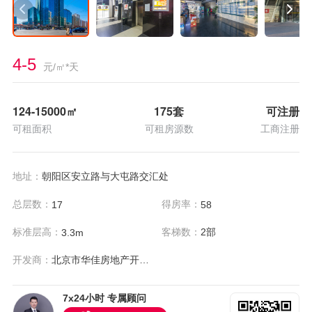
4-5
元/㎡*天
124-15000
㎡
175套
可注册
可租面积
可租房源数
工商注册
地址：
朝阳区安立路与大屯路交汇处
总层数：
得房率：
17
58
标准层高：
客梯数：
2部
3.3m
开发商：
北京市华佳房地产开发有限公司
7x24小时 专属顾问