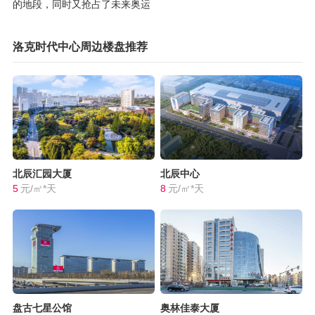
的地段，同时又抢占了未来奥运
洛克时代中心周边楼盘推荐
北辰汇园大厦
北辰中心
5
元/㎡*天
8
元/㎡*天
盘古七星公馆
奥林佳泰大厦