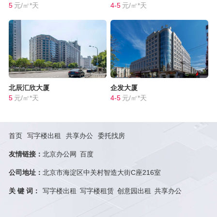
5
元/㎡*天
4-5
元/㎡*天
北辰汇欣大厦
企发大厦
5
元/㎡*天
4-5
元/㎡*天
首页
写字楼出租
共享办公
委托找房
友情链接：
北京办公网
百度
公司地址：
北京市海淀区中关村智造大街C座216室
关 键 词：
写字楼出租
写字楼租赁
创意园出租
共享办公