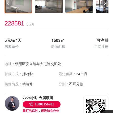
228581
元/月
5
元/㎡*天
1503
㎡
可注册
房源单价
房源面积
工商注册
地址：
朝阳区安立路与大屯路交汇处
付款方式：
押2付3
最短租期：
24个月
装修情况：
精装修
分割：
不可分割
7x24小时 专属顾问
15801156781
拨打电话时，请告知在办公