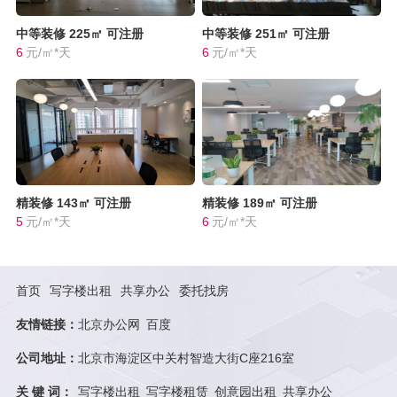
中等装修
225㎡
可注册
中等装修
251㎡
可注册
6
元/㎡*天
6
元/㎡*天
精装修
143㎡
可注册
精装修
189㎡
可注册
5
元/㎡*天
6
元/㎡*天
首页
写字楼出租
共享办公
委托找房
友情链接：
北京办公网
百度
公司地址：
北京市海淀区中关村智造大街C座216室
关 键 词：
写字楼出租
写字楼租赁
创意园出租
共享办公