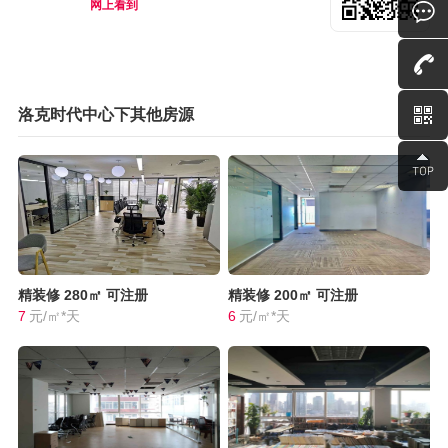
网上看到
洛克时代中心下其他房源
精装修
280㎡
可注册
精装修
200㎡
可注册
7
元/㎡*天
6
元/㎡*天