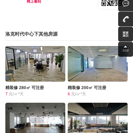
网上看到
洛克时代中心下其他房源
精装修
280㎡
可注册
精装修
200㎡
可注册
7
元/㎡*天
6
元/㎡*天