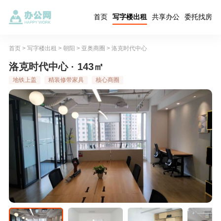
首页
写字楼出租
共享办公
委托找房
首页
>
写字楼出租
>
朝阳
>
亚奥商圈
>
洛克时代中心
洛克时代中心 · 143㎡
地铁上盖
精装修带家具
核心商圈