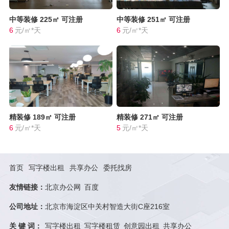
中等装修
225㎡
可注册
中等装修
251㎡
可注册
6
元/㎡*天
6
元/㎡*天
精装修
189㎡
可注册
精装修
271㎡
可注册
6
元/㎡*天
5
元/㎡*天
首页
写字楼出租
共享办公
委托找房
友情链接：
北京办公网
百度
公司地址：
北京市海淀区中关村智造大街C座216室
关 键 词：
写字楼出租
写字楼租赁
创意园出租
共享办公