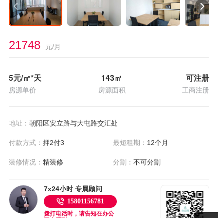
21748
元/月
5
元/㎡*天
143
㎡
可注册
房源单价
房源面积
工商注册
地址：
朝阳区安立路与大屯路交汇处
付款方式：
押2付3
最短租期：
12个月
装修情况：
精装修
分割：
不可分割
7x24小时 专属顾问
15801156781
拨打电话时，请告知在办公