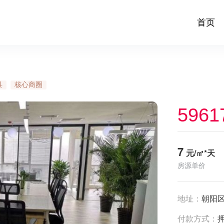
首页
具
核心商圈
5961
7
元/㎡*天
房源单价
地址：
朝阳
付款方式：
押