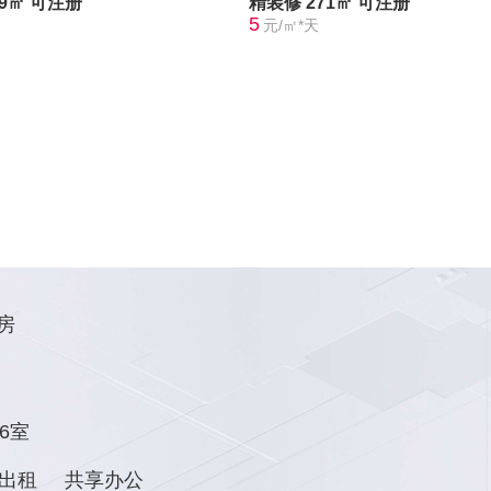
89㎡
可注册
精装修
271㎡
可注册
5
元/㎡*天
房
6室
出租
共享办公