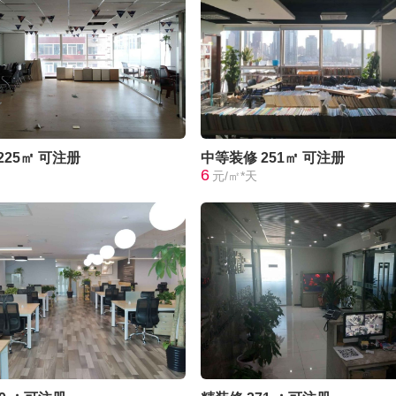
225㎡
可注册
中等装修
251㎡
可注册
6
元/㎡*天