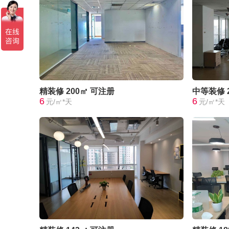
精装修
200㎡
可注册
中等装修
6
6
元/㎡*天
元/㎡*天