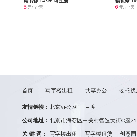
精装修
143㎡
可注册
精装修
1
5
6
元/㎡*天
元/㎡*天
首页
写字楼出租
共享办公
委托找
友情链接：
北京办公网
百度
公司地址：
北京市海淀区中关村智造大街C座21
关 键 词：
写字楼出租
写字楼租赁
创意园