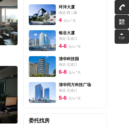
环洋大厦
海淀-西二旗
4
元/㎡*天
银谷大厦
海淀-五道口
4-6
元/㎡*天
清华科技园
海淀-五道口
6-8
元/㎡*天
清华同方科技广场
海淀-五道口
5-6
元/㎡*天
委托找房