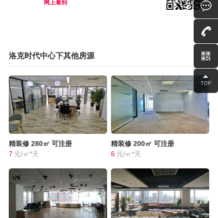
网上看到
洛克时代中心下其他房源
精装修
280㎡
可注册
精装修
200㎡
可注册
7
元/㎡*天
6
元/㎡*天