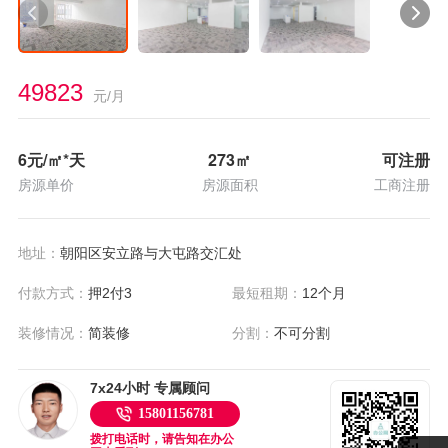
49823
元/月
6
元/㎡*天
273
㎡
可注册
房源单价
房源面积
工商注册
地址：
朝阳区安立路与大屯路交汇处
付款方式：
押2付3
最短租期：
12个月
装修情况：
简装修
分割：
不可分割
7x24小时 专属顾问
15801156781
拨打电话时，请告知在办公