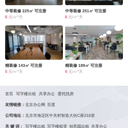
中等装修
225㎡
可注册
中等装修
251㎡
可注册
6
元/㎡*天
6
元/㎡*天
精装修
143㎡
可注册
精装修
189㎡
可注册
5
元/㎡*天
6
元/㎡*天
首页
写字楼出租
共享办公
委托找房
友情链接：
北京办公网
百度
公司地址：
北京市海淀区中关村智造大街C座216室
关 键 词：
写字楼出租
写字楼租赁
创意园出租
共享办公