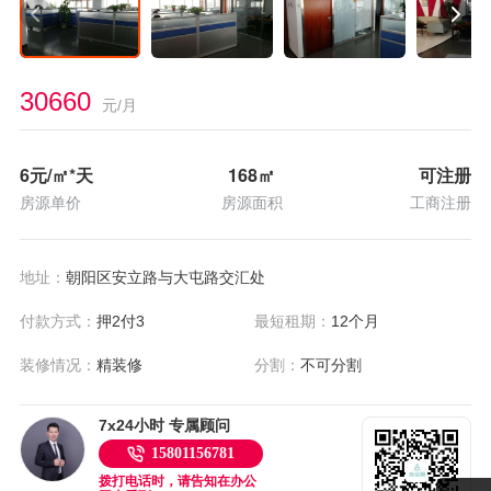
30660
元/月
6
元/㎡*天
168
㎡
可注册
房源单价
房源面积
工商注册
地址：
朝阳区安立路与大屯路交汇处
付款方式：
押2付3
最短租期：
12个月
装修情况：
精装修
分割：
不可分割
7x24小时 专属顾问
15801156781
拨打电话时，请告知在办公