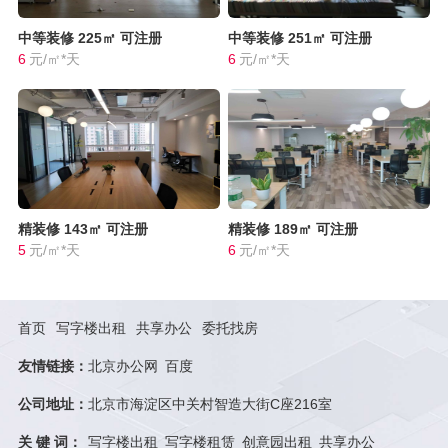
中等装修
225㎡
可注册
中等装修
251㎡
可注册
6
元/㎡*天
6
元/㎡*天
精装修
143㎡
可注册
精装修
189㎡
可注册
5
元/㎡*天
6
元/㎡*天
首页
写字楼出租
共享办公
委托找房
友情链接：
北京办公网
百度
公司地址：
北京市海淀区中关村智造大街C座216室
关 键 词：
写字楼出租
写字楼租赁
创意园出租
共享办公