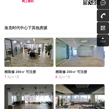
网上看到
洛克时代中心下其他房源
精装修
280㎡
可注册
精装修
200㎡
可注册
7
元/㎡*天
6
元/㎡*天