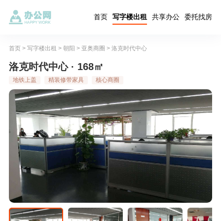
首页
写字楼出租
共享办公
委托找房
首页
>
写字楼出租
>
朝阳
>
亚奥商圈
>
洛克时代中心
洛克时代中心 · 168㎡
地铁上盖
精装修带家具
核心商圈