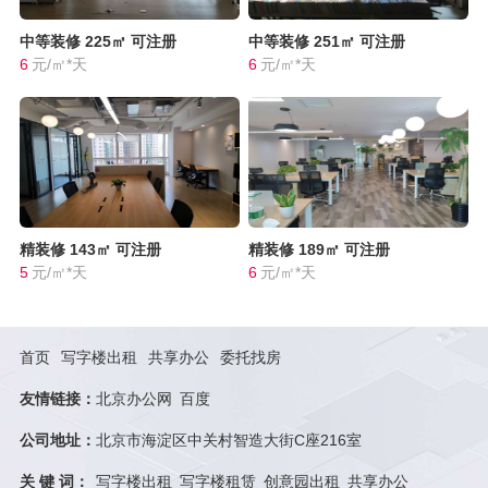
中等装修
225㎡
可注册
中等装修
251㎡
可注册
6
元/㎡*天
6
元/㎡*天
精装修
143㎡
可注册
精装修
189㎡
可注册
5
元/㎡*天
6
元/㎡*天
首页
写字楼出租
共享办公
委托找房
友情链接：
北京办公网
百度
公司地址：
北京市海淀区中关村智造大街C座216室
关 键 词：
写字楼出租
写字楼租赁
创意园出租
共享办公