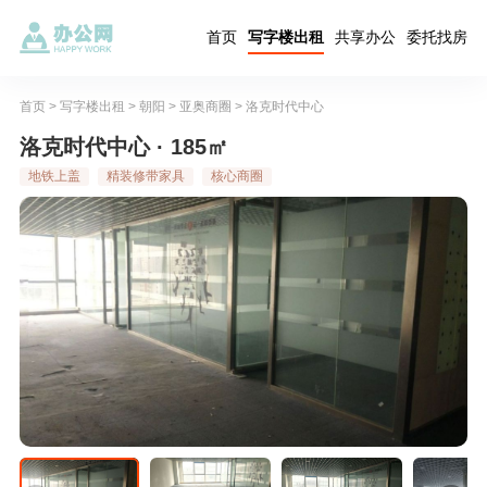
首页
写字楼出租
共享办公
委托找房
首页
>
写字楼出租
>
朝阳
>
亚奥商圈
>
洛克时代中心
洛克时代中心 · 185㎡
地铁上盖
精装修带家具
核心商圈