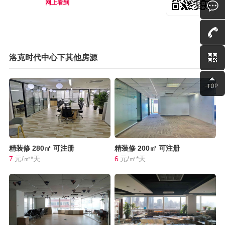
网上看到
洛克时代中心下其他房源
精装修
280㎡
可注册
精装修
200㎡
可注册
7
元/㎡*天
6
元/㎡*天