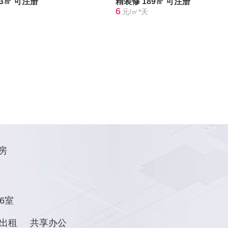
43㎡
可注册
精装修
189㎡
可注册
6
元/㎡*天
房
6室
出租
共享办公