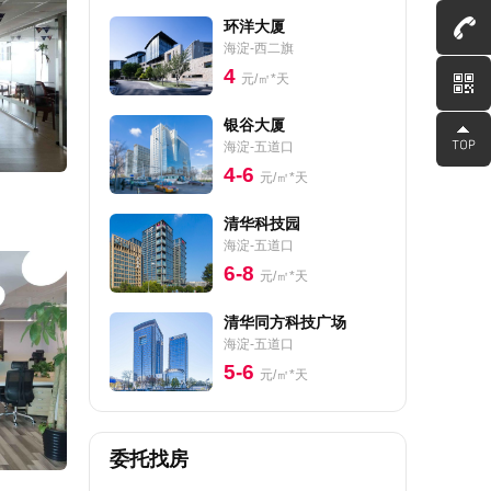
环洋大厦
海淀-西二旗
4
元/㎡*天
银谷大厦
海淀-五道口
4-6
元/㎡*天
清华科技园
海淀-五道口
6-8
元/㎡*天
清华同方科技广场
海淀-五道口
5-6
元/㎡*天
委托找房