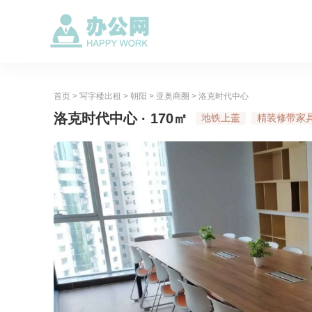
首页
>
写字楼出租
>
朝阳
>
亚奥商圈
>
洛克时代中心
洛克时代中心 · 170㎡
地铁上盖
精装修带家