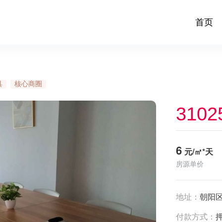
首页
具
核心商圈
3102
6
元/㎡*天
房源单价
地址：
朝阳
付款方式：
押