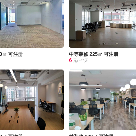
00㎡
可注册
中等装修
225㎡
可注册
6
元/㎡*天