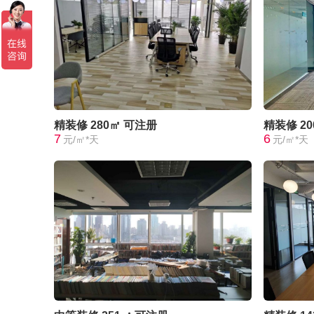
精装修
280㎡
可注册
精装修
2
7
6
元/㎡*天
元/㎡*天