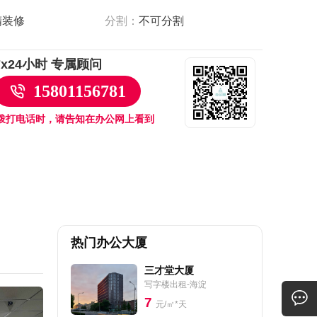
精装修
分割：
不可分割
7x24小时 专属顾问
15801156781
拨打电话时，请告知在办公网上看到
热门办公大厦
三才堂大厦
写字楼出租-海淀
7
元/㎡*天