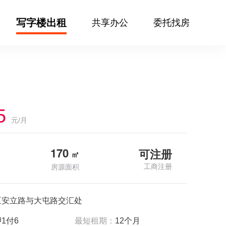
写字楼出租
共享办公
委托找房
5
元/月
170
可注册
㎡
工商注册
房源面积
区安立路与大屯路交汇处
1付6
最短租期：
12个月