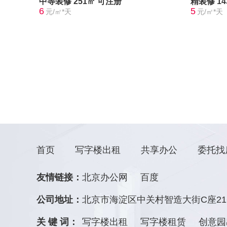
中等装修
251㎡
可注册
精装修
1
6
5
元/㎡*天
元/㎡*天
首页
写字楼出租
共享办公
委托找
友情链接：
北京办公网
百度
公司地址：
北京市海淀区中关村智造大街C座21
关 键 词：
写字楼出租
写字楼租赁
创意园