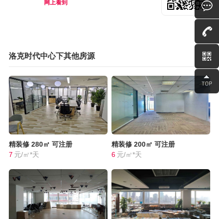
网上看到
洛克时代中心下其他房源
精装修
280㎡
可注册
精装修
200㎡
可注册
7
元/㎡*天
6
元/㎡*天