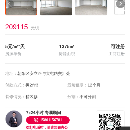
209115
元/月
5
元/㎡*天
1375
㎡
可注册
房源单价
房源面积
工商注册
地址：
朝阳区安立路与大屯路交汇处
付款方式：
押2付3
最短租期：
12个月
装修情况：
精装修
分割：
不可分割
7x24小时 专属顾问
15801156781
拨打电话时，请告知在办公