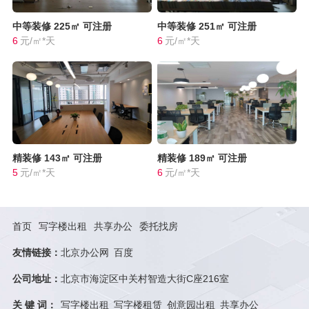
中等装修
225㎡
可注册
中等装修
251㎡
可注册
6
元/㎡*天
6
元/㎡*天
精装修
143㎡
可注册
精装修
189㎡
可注册
5
元/㎡*天
6
元/㎡*天
首页
写字楼出租
共享办公
委托找房
友情链接：
北京办公网
百度
公司地址：
北京市海淀区中关村智造大街C座216室
关 键 词：
写字楼出租
写字楼租赁
创意园出租
共享办公