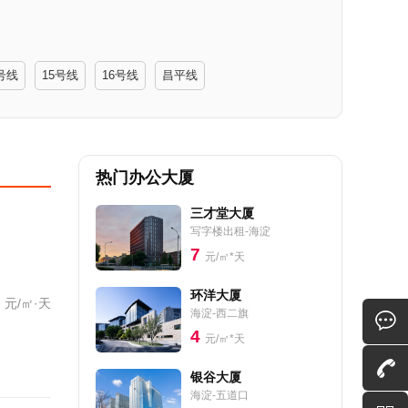
号线
15号线
16号线
昌平线
热门办公大厦
三才堂大厦
写字楼出租-海淀
7
元/㎡*天
环洋大厦
元/㎡·天
海淀-西二旗
4
元/㎡*天
银谷大厦
海淀-五道口