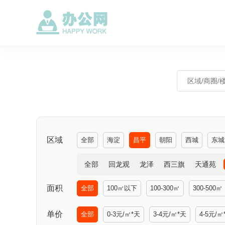
区域
全部
海淀
昌平
朝阳
西城
东城
全部
回龙观
龙泽
西三旗
天通苑
面积
全部
100㎡以下
100-300㎡
300-500㎡
单价
全部
0-3元/㎡*天
3-4元/㎡*天
4-5元/㎡