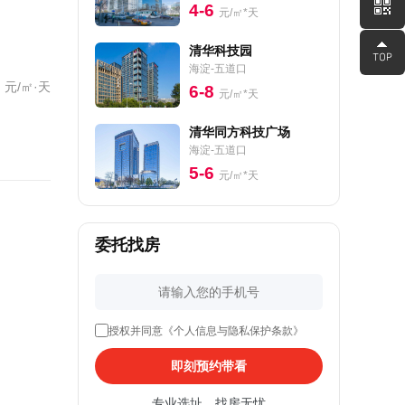
4-6
元/㎡*天
清华科技园
海淀-五道口
元/㎡·天
6-8
元/㎡*天
清华同方科技广场
海淀-五道口
5-6
元/㎡*天
委托找房
授权并同意《个人信息与隐私保护条款》
即刻预约带看
专业选址，找房无忧