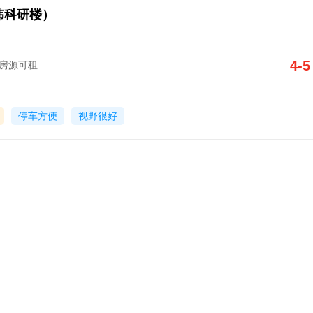
伟科研楼）
4-5
字楼房源可租
停车方便
视野很好