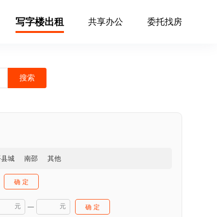
写字楼出租
共享办公
委托找房
平县城
南邵
其他
确 定
元
元
—
确 定