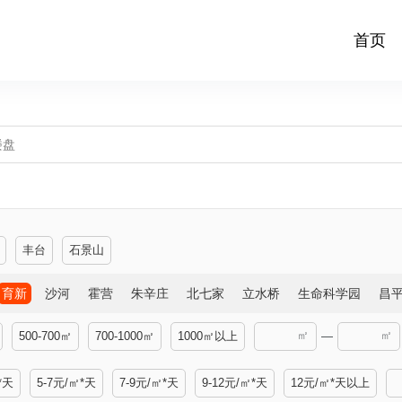
首页
丰台
石景山
育新
沙河
霍营
朱辛庄
北七家
立水桥
生命科学园
昌
㎡
㎡
500-700㎡
700-1000㎡
1000㎡以上
—
*天
5-7元/㎡*天
7-9元/㎡*天
9-12元/㎡*天
12元/㎡*天以上