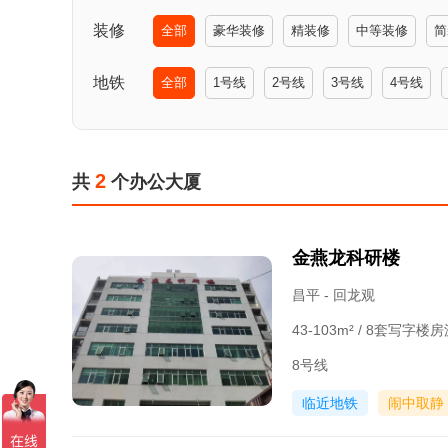
装修
全部
豪华装修
精装修
中等装修
简
地铁
全部
1号线
2号线
3号线
4号线
2
共
个办公大厦
金燕龙科研楼
昌平 - 回龙观
43-103m² / 8套写字楼
8号线
临近地铁
闹中取静