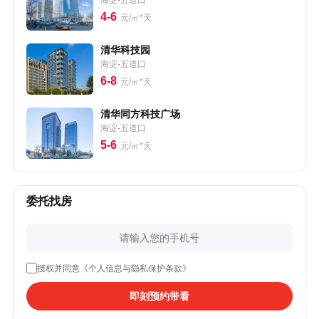
海淀-五道口
4-6
元/㎡*天
清华科技园
海淀-五道口
6-8
元/㎡*天
清华同方科技广场
海淀-五道口
5-6
元/㎡*天
委托找房
授权并同意《个人信息与隐私保护条款》
即刻预约带看