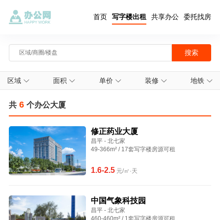
首页
写字楼出租
共享办公
委托找房
区域
面积
单价
装修
地铁
6
共
个办公大厦
修正药业大厦
昌平 - 北七家
49-366m² / 17套写字楼房源可租
1.6-2.5
元/㎡·天
中国气象科技园
昌平 - 北七家
460-460m² / 1套写字楼房源可租