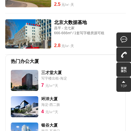
2.5
元/㎡·天
北京大数据基地
昌平 - 北七家
666-666m² / 1套写字楼房源可租
2.8
元/㎡·天
热门办公大厦
三才堂大厦
写字楼出租-海淀
7
元/㎡*天
环洋大厦
海淀-西二旗
4
元/㎡*天
银谷大厦