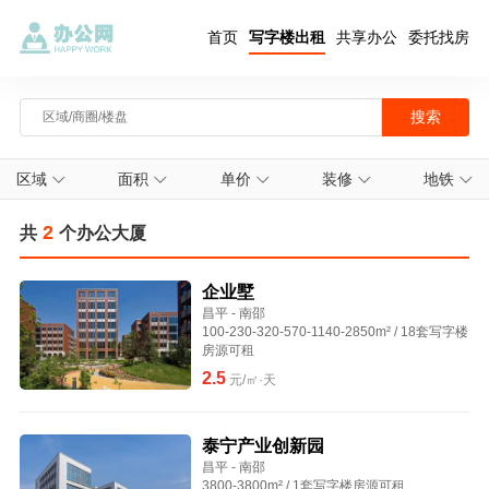
首页
写字楼出租
共享办公
委托找房
区域
面积
单价
装修
地铁
2
共
个办公大厦
企业墅
昌平 - 南邵
100-230-320-570-1140-2850m² / 18套写字楼
房源可租
2.5
元/㎡·天
泰宁产业创新园
昌平 - 南邵
3800-3800m² / 1套写字楼房源可租