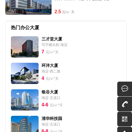
2.5
元/㎡·天
热门办公大厦
三才堂大厦
写字楼出租-海淀
7
元/㎡*天
环洋大厦
海淀-西二旗
4
元/㎡*天
银谷大厦
海淀-五道口
4-6
元/㎡*天
清华科技园
海淀-五道口
6-8
元/㎡*天