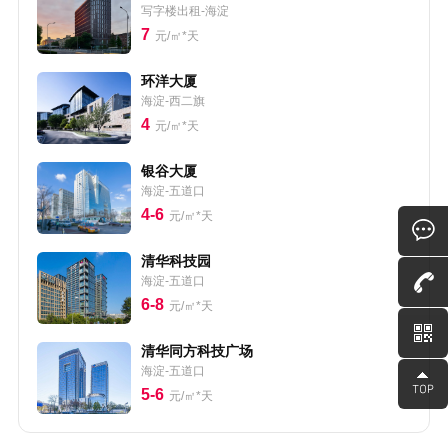
写字楼出租-海淀
7
元/㎡*天
环洋大厦
海淀-西二旗
4
元/㎡*天
银谷大厦
海淀-五道口
4-6
元/㎡*天
清华科技园
海淀-五道口
6-8
元/㎡*天
清华同方科技广场
海淀-五道口
5-6
元/㎡*天