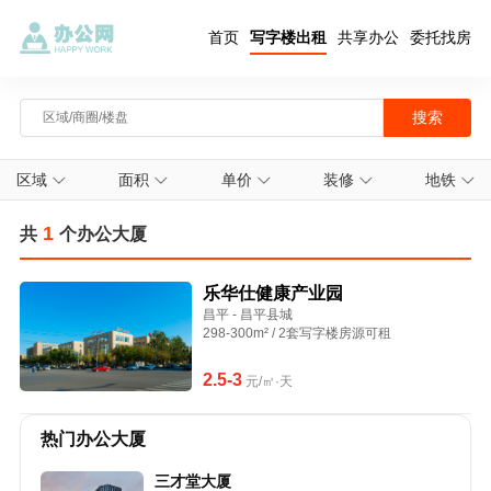
首页
写字楼出租
共享办公
委托找房
区域
面积
单价
装修
地铁
1
共
个办公大厦
乐华仕健康产业园
昌平 - 昌平县城
298-300m² / 2套写字楼房源可租
2.5-3
元/㎡·天
热门办公大厦
三才堂大厦