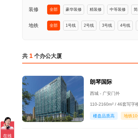
装修
全部
豪华装修
精装修
中等装修
简
地铁
全部
1号线
2号线
3号线
4号线
1
共
个办公大厦
朗琴国际
西城 - 广安门外
110-2160m² / 46套
楼盘品质高
地铁1