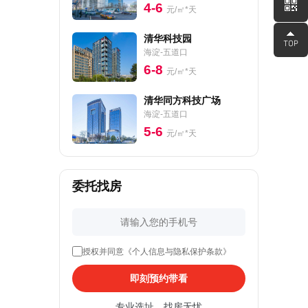
4-6
元/㎡*天
清华科技园
海淀-五道口
6-8
元/㎡*天
清华同方科技广场
海淀-五道口
5-6
元/㎡*天
委托找房
授权并同意《个人信息与隐私保护条款》
即刻预约带看
专业选址，找房无忧