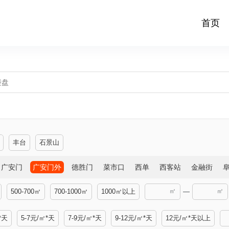
首页
丰台
石景山
广安门
广安门外
德胜门
菜市口
西单
西客站
金融街
㎡
㎡
500-700㎡
700-1000㎡
1000㎡以上
—
*天
5-7元/㎡*天
7-9元/㎡*天
9-12元/㎡*天
12元/㎡*天以上