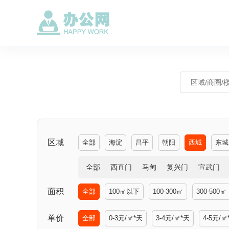
区域
全部
海淀
昌平
朝阳
西城
东城
全部
西直门
马甸
复兴门
宣武门
面积
全部
100㎡以下
100-300㎡
300-500㎡
单价
全部
0-3元/㎡*天
3-4元/㎡*天
4-5元/㎡