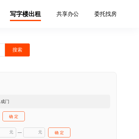
写字楼出租
共享办公
委托找房
阜成门
确 定
元
元
—
确 定