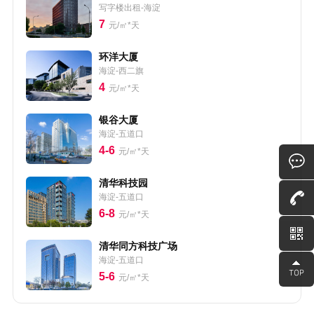
写字楼出租-海淀
7
元/㎡*天
环洋大厦
海淀-西二旗
4
元/㎡*天
银谷大厦
海淀-五道口
4-6
元/㎡*天
清华科技园
海淀-五道口
6-8
元/㎡*天
清华同方科技广场
海淀-五道口
5-6
元/㎡*天