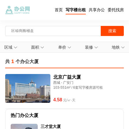
首页
写字楼出租
共享办公
委托找房
区域
面积
单价
装修
地铁
1
共
个办公大厦
北京广益大厦
西城 - 广安门
103-551m² / 6套写字楼房源可租
4.58
元/㎡·天
热门办公大厦
三才堂大厦