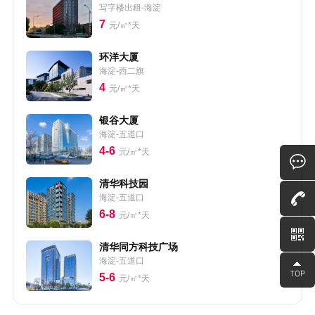
写字楼出租-海淀
7
元/㎡*天
环洋大厦
海淀-西二旗
4
元/㎡*天
银谷大厦
海淀-五道口
4-6
元/㎡*天
清华科技园
海淀-五道口
6-8
元/㎡*天
清华同方科技广场
海淀-五道口
5-6
元/㎡*天