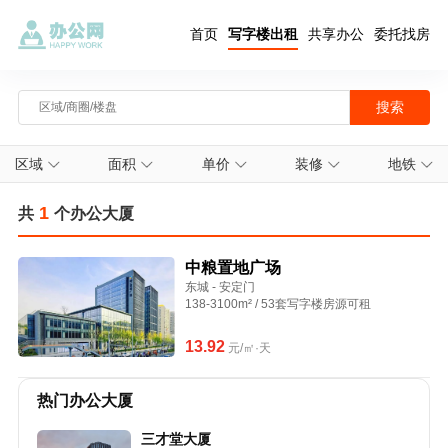
首页
写字楼出租
共享办公
委托找房
区域
面积
单价
装修
地铁
1
共
个办公大厦
中粮置地广场
东城 - 安定门
138-3100m² / 53套写字楼房源可租
13.92
元/㎡·天
热门办公大厦
三才堂大厦