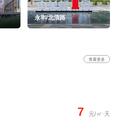
永丰/北清路
查看更多
7
元/㎡·天