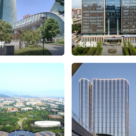
村
知春路