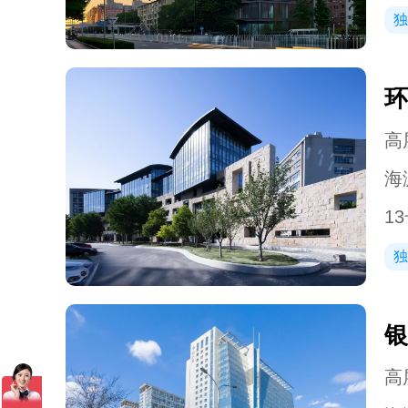
独
环
高层
海
1
独
银
高层