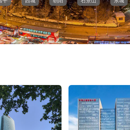
昌平
西城
朝阳
石景山
东城