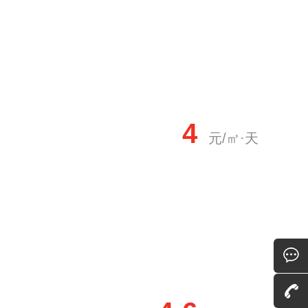
4
元/㎡·天