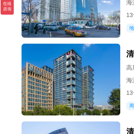
海
1
地
清
高层
海
1
周
清