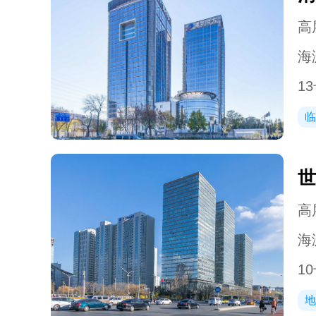
高层
海
13
临
世
高层
海
10
地