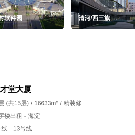
村软件园
清河/西三旗
才堂大厦
 (共15层) / 16633m² / 精装修
字楼出租 - 海淀
号线 - 13号线