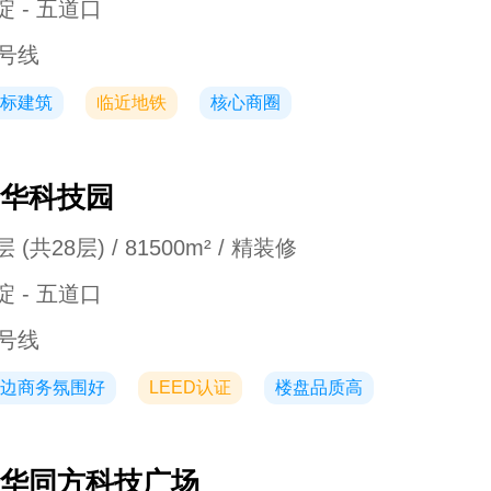
淀 - 五道口
3号线
标建筑
临近地铁
核心商圈
华科技园
 (共28层) / 81500m² / 精装修
淀 - 五道口
3号线
边商务氛围好
LEED认证
楼盘品质高
华同方科技广场