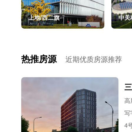
上地/西二旗
中关
热推房源
近期优质房源推荐
三
高层
写
4