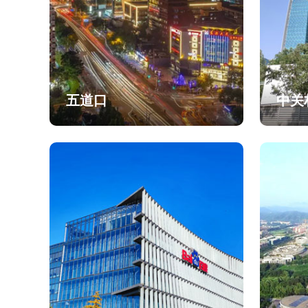
五道口
中关