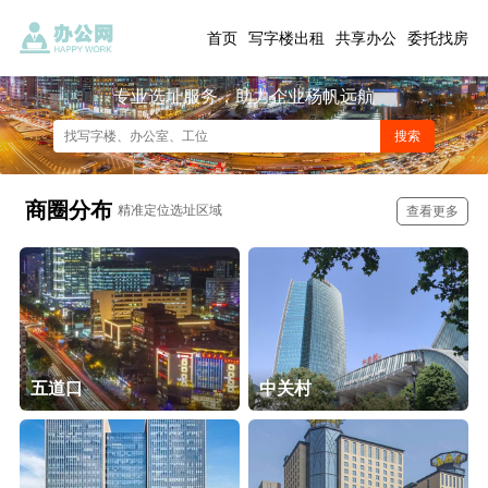
首页
写字楼出租
共享办公
委托找房
专业选址服务，助力企业杨帆远航
商圈分布
精准定位选址区域
查看更多
五道口
中关村