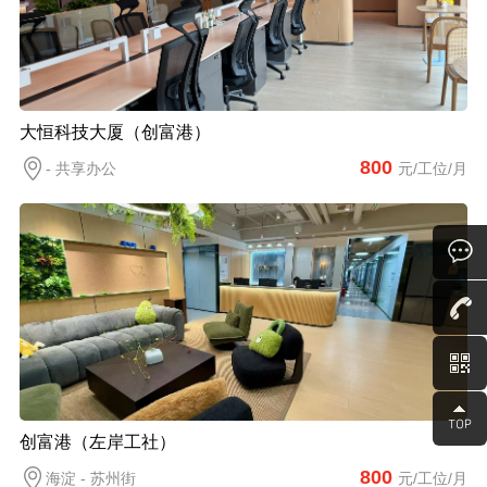
大恒科技大厦（创富港）
800
- 共享办公
元/工位/月
创富港（左岸工社）
800
海淀 - 苏州街
元/工位/月