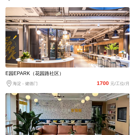
E园EPARK（花园路社区）
1700
海淀 - 健德门
元/工位/月