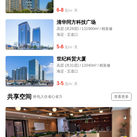
6-8
元/㎡·天
清华同方科技广场
高层 (共28层) / 131900m² / 精装修
海淀 - 五道口
5-6
元/㎡·天
世纪科贸大厦
高层 (共31层) / 12040m² / 精装修
海淀 - 五道口
3-5
元/㎡·天
共享空间
拎包入住省心省力
查看更多