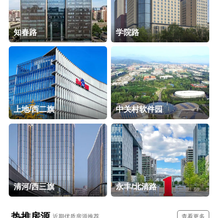
知春路
学院路
上地/西二旗
中关村软件园
清河/西三旗
永丰/北清路
热推房源
近期优质房源推荐
查看更多