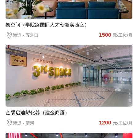
氪空间（学院路国际人才创新实验室）
1500
海淀 - 五道口
元/工位/月
金隅启迪孵化器（建金商厦）
1200
海淀 - 清河
元/工位/月