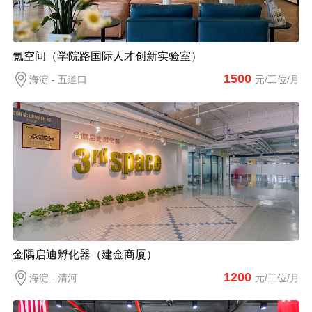
氪空间（学院路国际人才创新实验室）
1500
海淀 - 五道口
元/工位/月
金隅启迪孵化器（建金商厦）
1200
海淀 - 清河
元/工位/月