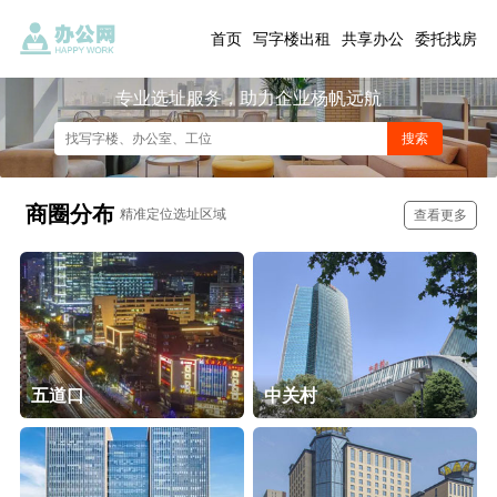
首页
写字楼出租
共享办公
委托找房
专业选址服务，助力企业杨帆远航
商圈分布
精准定位选址区域
查看更多
五道口
中关村