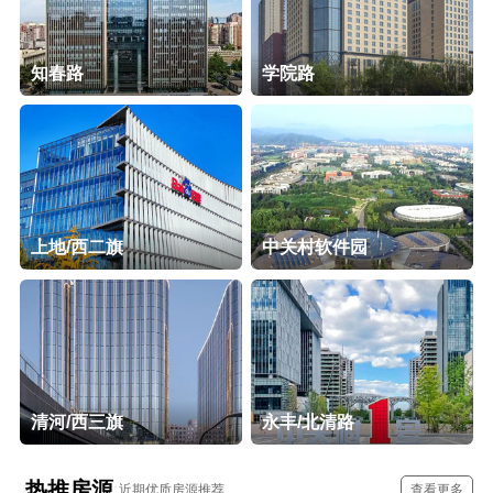
知春路
学院路
上地/西二旗
中关村软件园
清河/西三旗
永丰/北清路
热推房源
近期优质房源推荐
查看更多