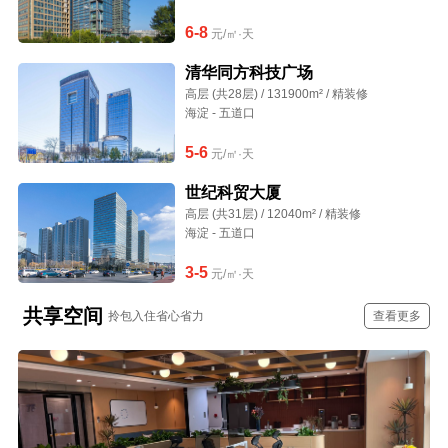
6-8
元/㎡·天
清华同方科技广场
高层 (共28层) / 131900m² / 精装修
海淀 - 五道口
5-6
元/㎡·天
世纪科贸大厦
高层 (共31层) / 12040m² / 精装修
海淀 - 五道口
3-5
元/㎡·天
共享空间
拎包入住省心省力
查看更多