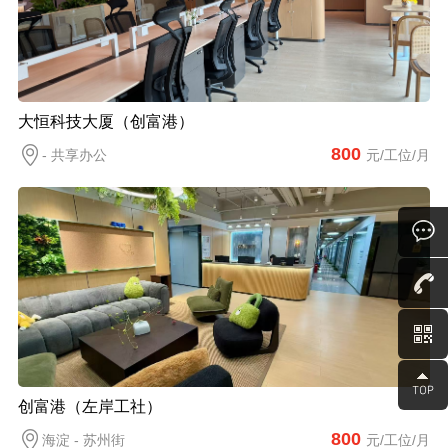
大恒科技大厦（创富港）
800
- 共享办公
元/工位/月
创富港（左岸工社）
800
海淀 - 苏州街
元/工位/月