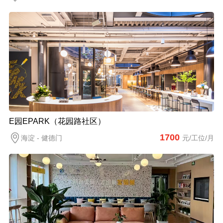
E园EPARK（花园路社区）
1700
海淀 - 健德门
元/工位/月